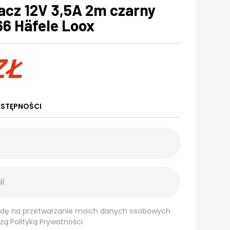
acz 12V 3,5A 2m czarny
66 Häfele Loox
ZŁ
STĘPNOŚCI
dę na przetwarzanie moich danych osobowych
szą
Polityką Prywatności.