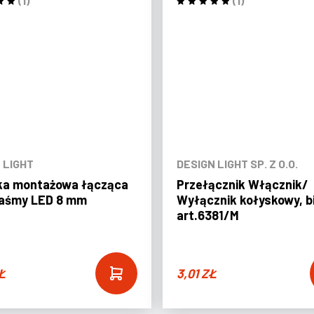
(1)
(1)
 LIGHT
DESIGN LIGHT SP. Z O.O.
ka montażowa łącząca
Przełącznik Włącznik/
taśmy LED 8 mm
Wyłącznik kołyskowy, b
art.6381/M
Ł
3,01
ZŁ