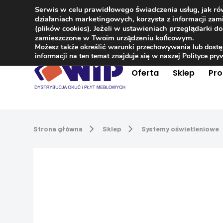
Serwis w celu prawidłowego świadczenia usług, jak r
Kontakt
+48 504 181 848
działaniach marketingowych, korzysta z informacji z
(plików cookies). Jeżeli w ustawieniach przeglądarki 
zamieszczone w Twoim urządzeniu końcowym.
Możesz także określić warunki przechowywania lub dostę
informacji na ten temat znajduje się w naszej
Polityce pr
Oferta
Sklep
Pr
Strona główna
Sklep
Systemy oświetleniowe