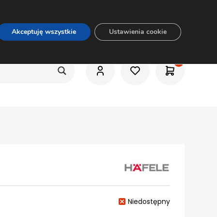
O nas
Usługi
Praca
Aktualności
E-rozkrój
Akceptuję wszystkie
Ustawienia cookie
Niedostępny