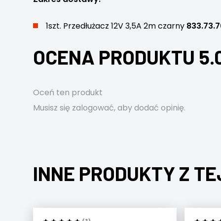
1szt. Przedłużacz 12V 3,5A 2m czarny
833.73.7
OCENA PRODUKTU 5.
Oceń ten produkt
Musisz się
zalogować
, aby dodać opinię.
INNE PRODUKTY Z TE