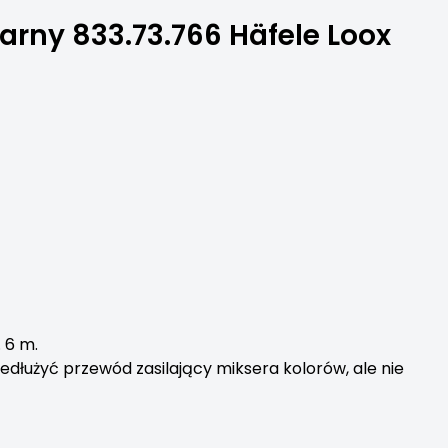
arny 833.73.766 Häfele Loox
 6 m.
dłużyć przewód zasilający miksera kolorów, ale nie