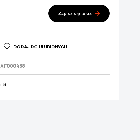
Zapisz się teraz
DODAJ DO ULUBIONYCH
HAF000438
dukt