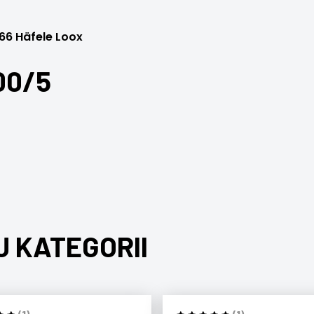
66 Häfele Loox
00/5
J KATEGORII