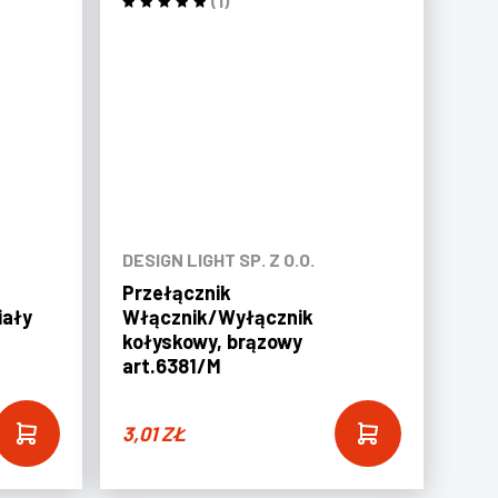
(1)
DESIGN LIGHT SP. Z O.O.
Przełącznik
iały
Włącznik/Wyłącznik
kołyskowy, brązowy
art.6381/M
3,01
ZŁ