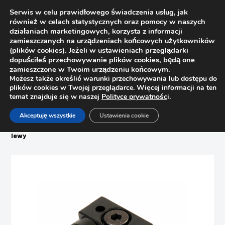
Serwis w celu prawidłowego świadczenia usług, jak
również w celach statystycznych oraz pomocy w naszych
działaniach marketingowych, korzysta z informacji
zamieszczanych na urządzeniach końcowych użytkowników
(plików cookies). Jeżeli w ustawieniach przeglądarki
dopuściłeś przechowywanie plików cookies, będą one
zamieszczone w Twoim urządzeniu końcowym.
Możesz także określić warunki przechowywania lub dostępu do
plików cookies w Twojej przeglądarce. Więcej informacji na ten
temat znajduje się w naszej
Polityce prywatnośc
i.
Strona główna
Sklep
Akceptuję wszystkie
Ustawienia cookie
Pomoce montażowe, wzorniki
Zderzak wąski do maszyny Mini Press P Blum MZS.2000,
lewy