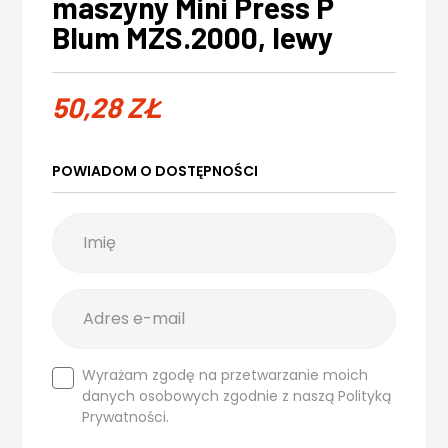
maszyny Mini Press P
Blum MZS.2000, lewy
50,28
ZŁ
POWIADOM O DOSTĘPNOŚCI
Wyrażam zgodę na przetwarzanie moich
danych osobowych zgodnie z naszą
Polityką
Prywatności.