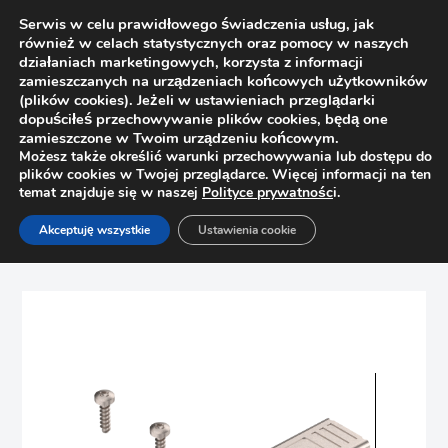
Serwis w celu prawidłowego świadczenia usług, jak
również w celach statystycznych oraz pomocy w naszych
działaniach marketingowych, korzysta z informacji
zamieszczanych na urządzeniach końcowych użytkowników
(plików cookies). Jeżeli w ustawieniach przeglądarki
dopuściłeś przechowywanie plików cookies, będą one
zamieszczone w Twoim urządzeniu końcowym.
Możesz także określić warunki przechowywania lub dostępu do
plików cookies w Twojej przeglądarce. Więcej informacji na ten
temat znajduje się w naszej
Polityce prywatnośc
i.
Strona główna
Sklep
Zawiasy
Akceptuję wszystkie
Ustawienia cookie
Zawias Clip-Top do szkła Blum 75T4300 wewnętrzny, ze
sprężyną