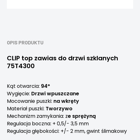
OPIS PRODUKTU
CLIP top zawias do drzwi szklanych
75T4300
Kąt otwarcia:
94°
Wygięcie:
Drzwi wpuszczane
Mocowanie puszki:
na wkręty
Materiał puszki:
Tworzywo
Mechanizm zamykania: z
e sprężyną
Regulacja boczna: + 0,5/- 3,5 mm
Regulacja głębokości: +/- 2 mm, gwint ślimakowy