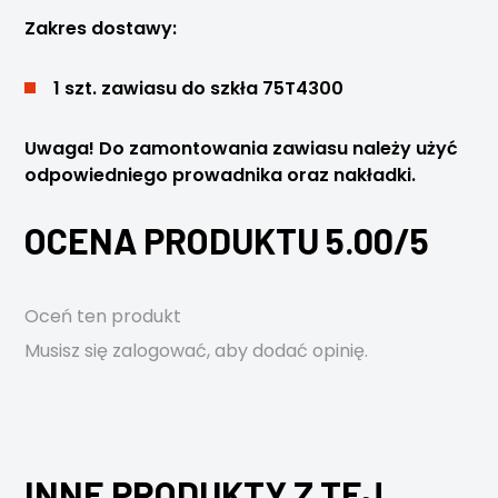
Zakres dostawy:
1 szt. zawiasu do szkła 75T4300
Uwaga! Do zamontowania zawiasu należy użyć
odpowiedniego prowadnika oraz nakładki.
OCENA PRODUKTU 5.00/5
Oceń ten produkt
Musisz się
zalogować
, aby dodać opinię.
INNE PRODUKTY Z TEJ