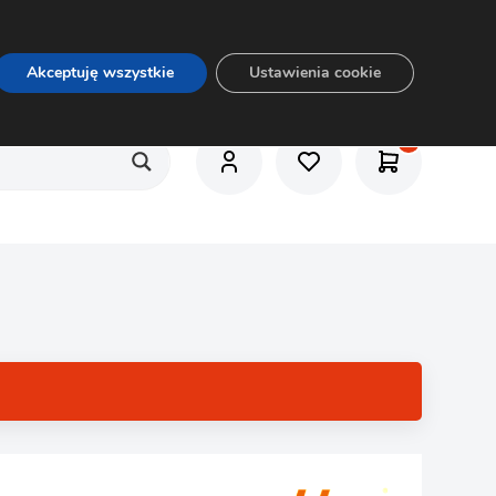
O nas
Usługi
Praca
Aktualności
E-rozkrój
Akceptuję wszystkie
Ustawienia cookie
1