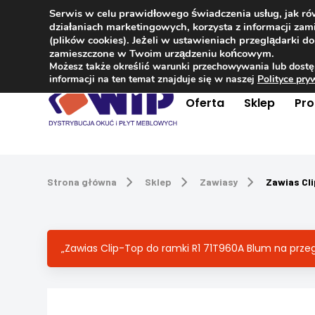
Serwis w celu prawidłowego świadczenia usług, jak r
Kontakt
+48 504 181 848
działaniach marketingowych, korzysta z informacji z
(plików cookies). Jeżeli w ustawieniach przeglądarki 
zamieszczone w Twoim urządzeniu końcowym.
Możesz także określić warunki przechowywania lub dostę
informacji na ten temat znajduje się w naszej
Polityce pr
Oferta
Sklep
Pr
Strona główna
Sklep
Zawiasy
Zawias Cl
„Zawias Clip-Top do ramki R1 71T960A Blum na prz