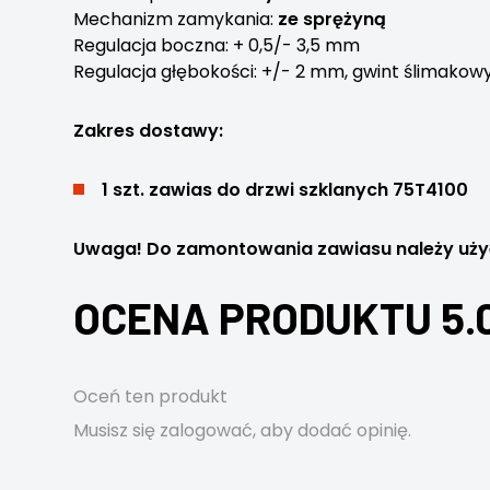
Mechanizm zamykania:
ze sprężyną
Regulacja boczna: + 0,5/- 3,5 mm
Regulacja głębokości: +/- 2 mm, gwint ślimakow
Zakres dostawy:
1 szt. zawias do drzwi szklanych 75T4100
Uwaga! Do zamontowania zawiasu należy uży
OCENA PRODUKTU 5.
Oceń ten produkt
Musisz się
zalogować
, aby dodać opinię.