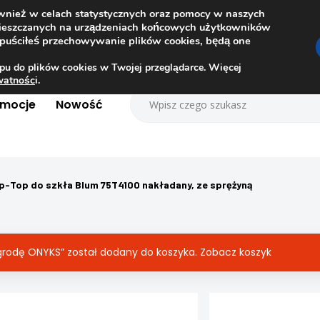
ównież w celach statystycznych oraz pomocy w naszych
amieszczanych na urządzeniach końcowych użytkowników
dopuściłeś przechowywanie plików cookies, będą one
pu do plików cookies w Twojej przeglądarce. Więcej
ywatnośc
i.
omocje
Nowość
ip-Top do szkła Blum 75T4100 nakładany, ze sprężyną
egrodę ONYKS” został dodany do koszyka.
Zobacz koszyk