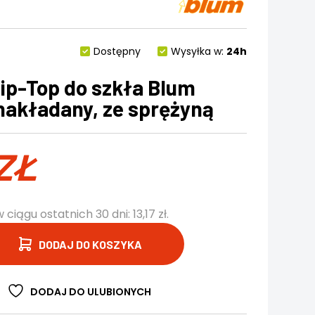
Dostępny
Wysyłka w:
24h
ip-Top do szkła Blum
nakładany, ze sprężyną
ZŁ
w ciągu ostatnich 30 dni:
13,17
zł
.
DODAJ DO KOSZYKA
DODAJ DO ULUBIONYCH