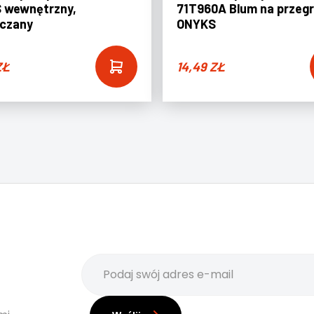
 wewnętrzny,
71T960A Blum na przeg
czany
ONYKS
ZŁ
14,49
ZŁ