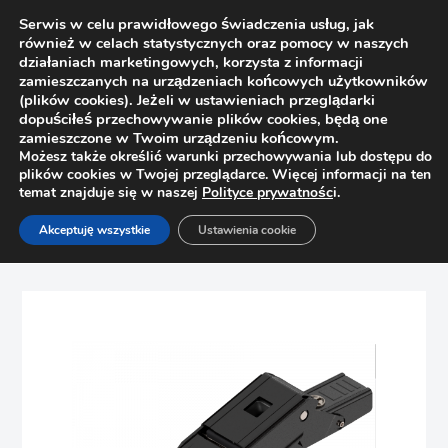
Serwis w celu prawidłowego świadczenia usług, jak
również w celach statystycznych oraz pomocy w naszych
działaniach marketingowych, korzysta z informacji
zamieszczanych na urządzeniach końcowych użytkowników
(plików cookies). Jeżeli w ustawieniach przeglądarki
dopuściłeś przechowywanie plików cookies, będą one
zamieszczone w Twoim urządzeniu końcowym.
Możesz także określić warunki przechowywania lub dostępu do
plików cookies w Twojej przeglądarce. Więcej informacji na ten
temat znajduje się w naszej
Polityce prywatnośc
i.
Strona główna
Sklep
Zawiasy
Akceptuję wszystkie
Ustawienia cookie
Zawias Clip-Top do cienkich drzwi 110° Blum 71B453T ze
sprężyną, z hamulcem, drzwi nakładane