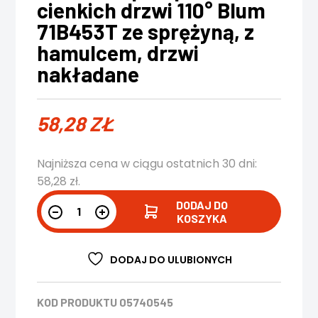
cienkich drzwi 110° Blum
71B453T ze sprężyną, z
hamulcem, drzwi
nakładane
58,28
ZŁ
Najniższa cena w ciągu ostatnich 30 dni:
58,28
zł
.
DODAJ DO
KOSZYKA
DODAJ DO ULUBIONYCH
KOD PRODUKTU
05740545