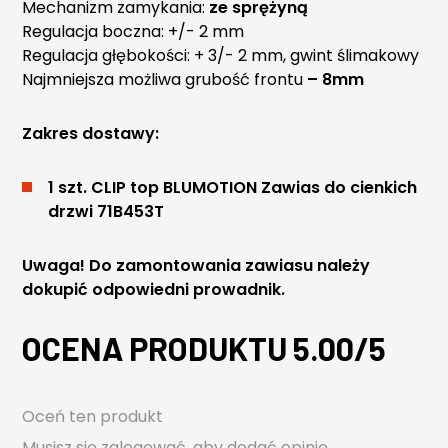
Mechanizm zamykania:
ze sprężyną
Regulacja boczna: +/- 2 mm
Regulacja głębokości: + 3/- 2 mm, gwint ślimakowy
Najmniejsza możliwa grubość frontu
– 8mm
Zakres dostawy:
1 szt. CLIP top BLUMOTION Zawias do cienkich
drzwi 71B453T
Uwaga! Do zamontowania zawiasu należy
dokupić odpowiedni prowadnik.
OCENA PRODUKTU 5.00/5
Oceń ten produkt
Musisz się
zalogować
, aby dodać opinię.