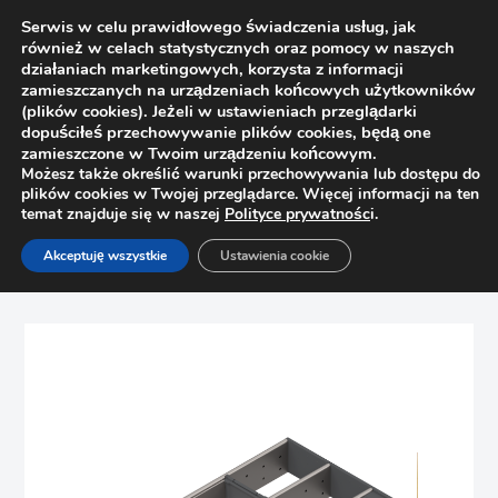
Serwis w celu prawidłowego świadczenia usług, jak
również w celach statystycznych oraz pomocy w naszych
działaniach marketingowych, korzysta z informacji
zamieszczanych na urządzeniach końcowych użytkowników
(plików cookies). Jeżeli w ustawieniach przeglądarki
dopuściłeś przechowywanie plików cookies, będą one
zamieszczone w Twoim urządzeniu końcowym.
Możesz także określić warunki przechowywania lub dostępu do
plików cookies w Twojej przeglądarce. Więcej informacji na ten
temat znajduje się w naszej
Polityce prywatnośc
i.
Strona główna
Sklep
Szuflady
Akceptuję wszystkie
Ustawienia cookie
Wkład na sztućce ORGA-LINE do Tandembox Blum
ZSI.500BI3 L=500