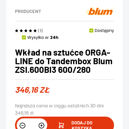
PRODUCENT
(1)
Dostępny
Wysyłka w:
24h
Wkład na sztućce ORGA-
LINE do Tandembox Blum
ZSI.600BI3 600/280
346,16
ZŁ
Najniższa cena w ciągu ostatnich 30 dni:
346,16
zł
.
DODAJ DO
KOSZYKA