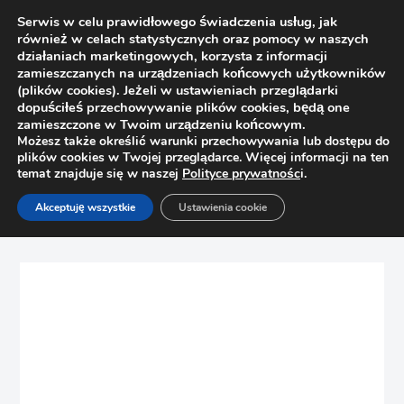
Serwis w celu prawidłowego świadczenia usług, jak
również w celach statystycznych oraz pomocy w naszych
działaniach marketingowych, korzysta z informacji
zamieszczanych na urządzeniach końcowych użytkowników
(plików cookies). Jeżeli w ustawieniach przeglądarki
dopuściłeś przechowywanie plików cookies, będą one
zamieszczone w Twoim urządzeniu końcowym.
Możesz także określić warunki przechowywania lub dostępu do
plików cookies w Twojej przeglądarce. Więcej informacji na ten
temat znajduje się w naszej
Polityce prywatnośc
i.
Strona główna
Sklep
Szuflady
Akceptuję wszystkie
Ustawienia cookie
Wkład na sztućce ORGA-LINE do Tandembox Blum
ZSI.600BI3 600/280