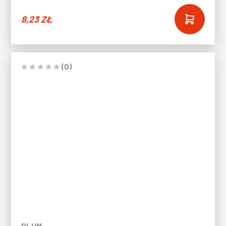
8,23
ZŁ
(0)
BLUM