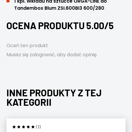
1 kpl. Wkładu na sztućce ORGA-LINE do
Tandembox Blum ZSI.600BI3 600/280
OCENA PRODUKTU 5.00/5
Oceń ten produkt
Musisz się
zalogować
, aby dodać opinię.
INNE PRODUKTY Z TEJ
KATEGORII
(1)