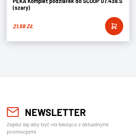
PEKA Komplet podziałek do SCOOP 07.439.S
(szary)
21,59
ZŁ
NEWSLETTER
Zapisz się aby być na bieżąco z aktualnymi
promocjami.