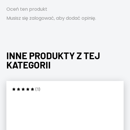
Oceń ten produkt
Musisz się
zalogować
, aby dodać opinię.
INNE PRODUKTY Z TEJ
KATEGORII
(1)