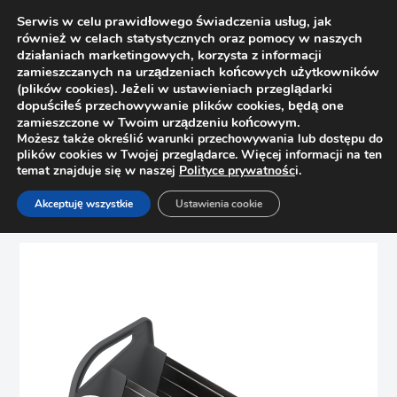
Serwis w celu prawidłowego świadczenia usług, jak
również w celach statystycznych oraz pomocy w naszych
działaniach marketingowych, korzysta z informacji
zamieszczanych na urządzeniach końcowych użytkowników
(plików cookies). Jeżeli w ustawieniach przeglądarki
dopuściłeś przechowywanie plików cookies, będą one
zamieszczone w Twoim urządzeniu końcowym.
Możesz także określić warunki przechowywania lub dostępu do
plików cookies w Twojej przeglądarce. Więcej informacji na ten
temat znajduje się w naszej
Polityce prywatnośc
i.
Strona główna
Sklep
Organizacje szuflad
Akceptuję wszystkie
Ustawienia cookie
Uchwyt na przyprawy „45” Orga-Line Blum ZFZ.45G0I