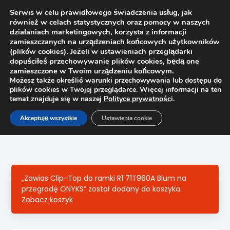
Serwis w celu prawidłowego świadczenia usług, jak
również w celach statystycznych oraz pomocy w naszych
1
działaniach marketingowych, korzysta z informacji
zamieszczanych na urządzeniach końcowych użytkowników
(plików cookies). Jeżeli w ustawieniach przeglądarki
dopuściłeś przechowywanie plików cookies, będą one
zamieszczone w Twoim urządzeniu końcowym.
Możesz także określić warunki przechowywania lub dostępu do
plików cookies w Twojej przeglądarce. Więcej informacji na ten
temat znajduje się w naszej
Polityce prywatnośc
i.
Strona główna
Sklep
Zawiasy
Akceptuję wszystkie
Ustawienia cookie
Zawias Clip-Top z szerokim kątem otwarcia 170° Blum
70T6650.TL, Drzwi bliźniacze, bez sprężyny
„Zawias Clip-Top do ramki R1 71T960A Blum na
przegrodę ONYKS” został dodany do koszyka.
Zobacz koszyk