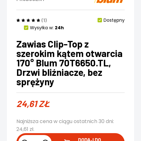
(1)
Dostępny
Wysyłka w:
24h
Zawias Clip-Top z
szerokim kątem otwarcia
170° Blum 70T6650.TL,
Drzwi bliźniacze, bez
sprężyny
24,61
ZŁ
Najniższa cena w ciągu ostatnich 30 dni:
24,61
zł
.
DODAJ DO