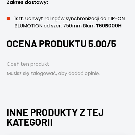
Zakres dostawy:
1szt. Uchwyt relingów synchronizacji do TIP-ON
BLUMOTION od szer. 750mm Blum
T60B000H
OCENA PRODUKTU 5.00/5
Oceń ten produkt
Musisz się
zalogować
, aby dodać opinię.
INNE PRODUKTY Z TEJ
KATEGORII