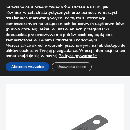
Serwis w celu prawidłowego świadczenia usług, jak
również w celach statystycznych oraz pomocy w naszych
działaniach marketingowych, korzysta z informacji
zamieszczanych na urządzeniach końcowych użytkowników
(plików cookies). Jeżeli w ustawieniach przeglądarki
dopuściłeś przechowywanie plików cookies, będą one
zamieszczone w Twoim urządzeniu końcowym.
Możesz także określić warunki przechowywania lub dostępu do
plików cookies w Twojej przeglądarce. Więcej informacji na ten
temat znajduje się w naszej
Polityce prywatnośc
i.
Strona główna
Sklep
Szuflady
Akceptuję wszystkie
Ustawienia cookie
Uchwyt relingów synchronizacji do TIP-ON BLUMOTION od
szer. 750mm Blum T60B000H