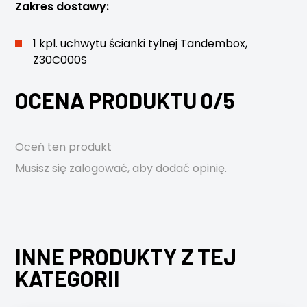
Zakres dostawy:
1 kpl. uchwytu ścianki tylnej Tandembox,
Z30C000S
OCENA PRODUKTU 0/5
Oceń ten produkt
Musisz się
zalogować
, aby dodać opinię.
INNE PRODUKTY Z TEJ
KATEGORII