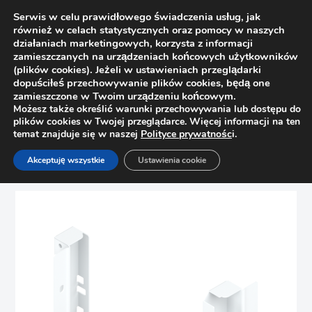
Serwis w celu prawidłowego świadczenia usług, jak
również w celach statystycznych oraz pomocy w naszych
działaniach marketingowych, korzysta z informacji
zamieszczanych na urządzeniach końcowych użytkowników
(plików cookies). Jeżeli w ustawieniach przeglądarki
dopuściłeś przechowywanie plików cookies, będą one
zamieszczone w Twoim urządzeniu końcowym.
Możesz także określić warunki przechowywania lub dostępu do
plików cookies w Twojej przeglądarce. Więcej informacji na ten
temat znajduje się w naszej
Polityce prywatnośc
i.
Strona główna
Sklep
Szuflady
Akceptuję wszystkie
Ustawienia cookie
Uchwyt ścianki Blum Tandembox wys. C kpl. biały