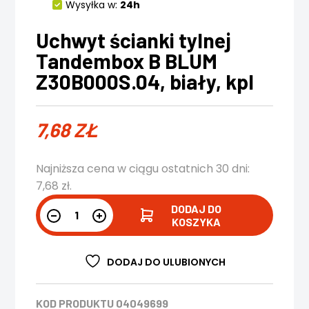
Wysyłka w:
24h
Uchwyt ścianki tylnej
Tandembox B BLUM
Z30B000S.04, biały, kpl
7,68
ZŁ
Najniższa cena w ciągu ostatnich 30 dni:
7,68
zł
.
DODAJ DO
KOSZYKA
DODAJ DO ULUBIONYCH
KOD PRODUKTU
04049699