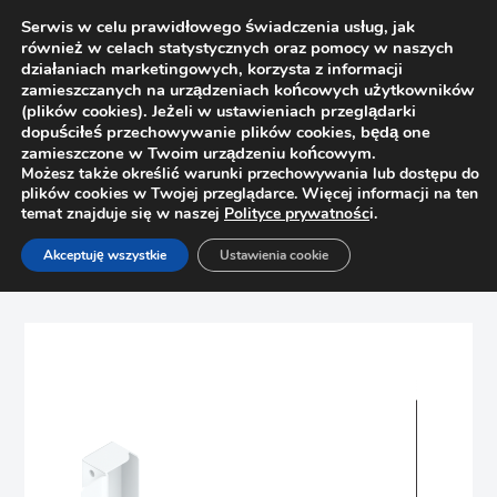
Serwis w celu prawidłowego świadczenia usług, jak
również w celach statystycznych oraz pomocy w naszych
działaniach marketingowych, korzysta z informacji
zamieszczanych na urządzeniach końcowych użytkowników
(plików cookies). Jeżeli w ustawieniach przeglądarki
dopuściłeś przechowywanie plików cookies, będą one
zamieszczone w Twoim urządzeniu końcowym.
Możesz także określić warunki przechowywania lub dostępu do
plików cookies w Twojej przeglądarce. Więcej informacji na ten
temat znajduje się w naszej
Polityce prywatnośc
i.
Strona główna
Sklep
Szuflady
Akceptuję wszystkie
Ustawienia cookie
Uchwyt ścianki tylnej Tandembox B BLUM Z30B000S.04,
biały, kpl