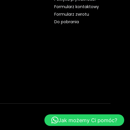
Formularz kontaktowy
Formularz zwrotu
Do pobrania
WebsiteStyle.pl - Strony WWW
Jak możemy Ci pomóc?