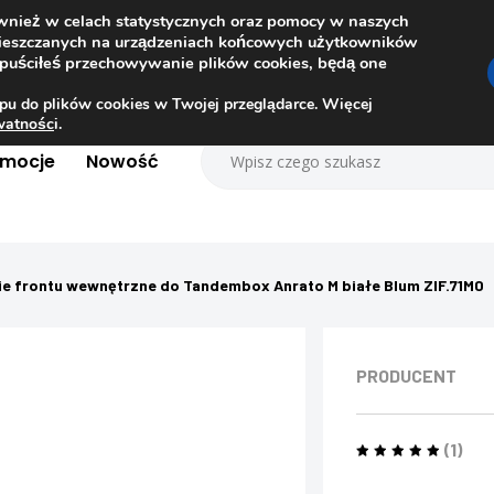
ównież w celach statystycznych oraz pomocy w naszych
amieszczanych na urządzeniach końcowych użytkowników
dopuściłeś przechowywanie plików cookies, będą one
pu do plików cookies w Twojej przeglądarce. Więcej
ywatnośc
i.
omocje
Nowość
e frontu wewnętrzne do Tandembox Anrato M białe Blum ZIF.71M0
PRODUCENT
(1)