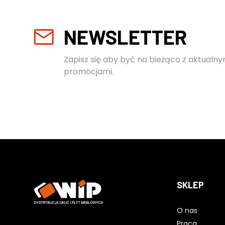
NEWSLETTER
Zapisz się aby być na bieżąco z aktualny
promocjami.
SKLEP
O nas
Praca