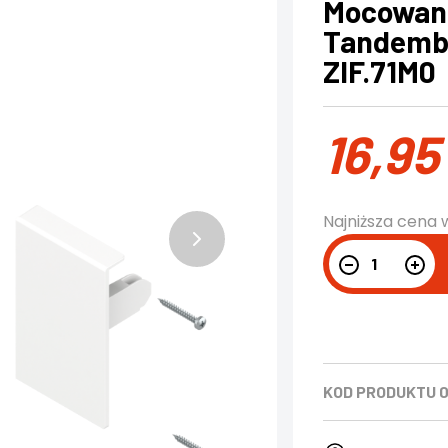
Mocowani
Tandembo
ZIF.71M0
16,9
Najniższa cena 
KOD PRODUKTU
0