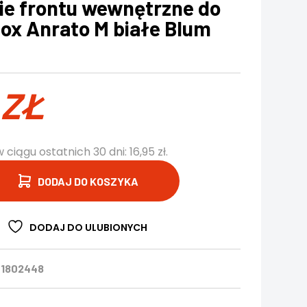
e frontu wewnętrzne do
x Anrato M białe Blum
5
ZŁ
w ciągu ostatnich 30 dni:
16,95
zł
.
DODAJ DO KOSZYKA
DODAJ DO ULUBIONYCH
1802448