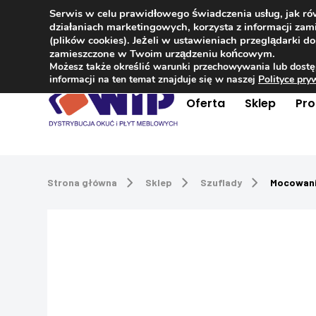
Serwis w celu prawidłowego świadczenia usług, jak r
Kontakt
+48 504 181 848
działaniach marketingowych, korzysta z informacji z
(plików cookies). Jeżeli w ustawieniach przeglądarki 
zamieszczone w Twoim urządzeniu końcowym.
Możesz także określić warunki przechowywania lub dostę
informacji na ten temat znajduje się w naszej
Polityce pr
Oferta
Sklep
Pr
Strona główna
Sklep
Szuflady
Mocowani