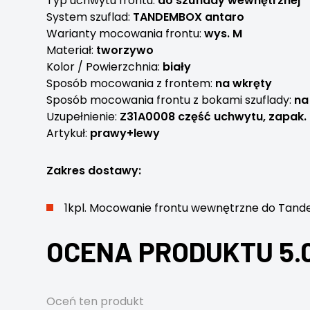
Typ uchwytu frontu:
do szuflady wewnętrznej
System szuflad:
TANDEMBOX antaro
Warianty mocowania frontu:
wys. M
Materiał:
tworzywo
Kolor / Powierzchnia:
biały
Sposób mocowania z frontem:
na wkręty
Sposób mocowania frontu z bokami szuflady:
na
Uzupełnienie:
Z31A0008 część uchwytu, zapak.
Artykuł:
prawy+lewy
Zakres dostawy:
1kpl. Mocowanie frontu wewnętrzne do Tand
OCENA PRODUKTU 5.
Oceń ten produkt