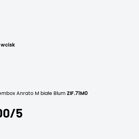
 wcisk
embox Anrato M białe Blum
ZIF.71M0
00/5