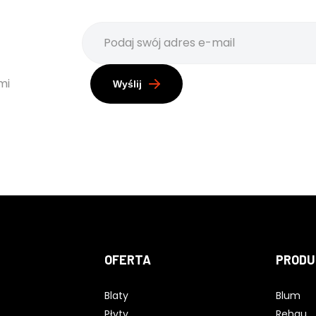
mi
Wyślij
OFERTA
PRODU
Blaty
Blum
Płyty
Rehau