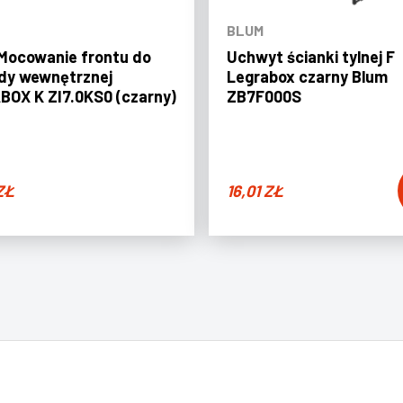
BLUM
Mocowanie frontu do
Uchwyt ścianki tylnej F
dy wewnętrznej
Legrabox czarny Blum
OX K ZI7.0KS0 (czarny)
ZB7F000S
ZŁ
16,01
ZŁ