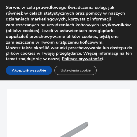
Serwis w celu prawidłowego świadczenia usług, jak
również w celach statystycznych oraz pomocy w naszych
działaniach marketingowych, korzysta z informacji
zamieszczanych na urządzeniach końcowych użytkowników
(plików cookies). Jeżeli w ustawieniach przeglądarki
dopuściłeś przechowywanie plików cookies, będą one
zamieszczone w Twoim urządzeniu końcowym.
Możesz także określić warunki przechowywania lub dostępu do
plików cookies w Twojej przeglądarce. Więcej informacji na ten
temat znajduje się w naszej
Polityce prywatnośc
i.
Strona główna
Sklep
Szuflady
Akceptuję wszystkie
Ustawienia cookie
Reling prostokątny do Tandembox Antaro Blum
ZRG.337RSIC L=400, L+P, szary