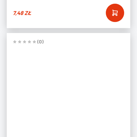
7,48
ZŁ
(0)