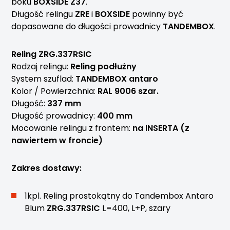
boku
BOXSIDE Z37
.
Długość relingu
ZRE
i
BOXSIDE
powinny być
dopasowane do długości prowadnicy
TANDEMBOX
.
Reling ZRG.337RSIC
Rodzaj relingu:
Reling podłużny
System szuflad:
TANDEMBOX antaro
Kolor / Powierzchnia:
RAL 9006 szar.
Długość:
337 mm
Długość prowadnicy:
400 mm
Mocowanie relingu z frontem:
na INSERTA (z
nawiertem w froncie)
Zakres dostawy:
1kpl. Reling prostokątny do Tandembox Antaro
Blum
ZRG.337RSIC
L=400, L+P, szary