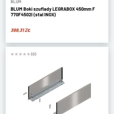
BLUM
BLUM Boki szuflady LEGRABOX 450mm F
770F4502I (stal INOX)
388,31
ZŁ
(0)