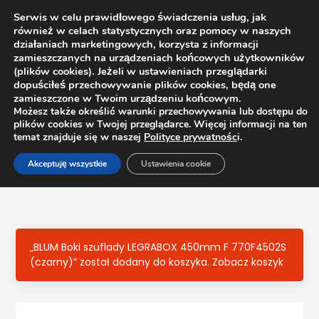
Serwis w celu prawidłowego świadczenia usług, jak
również w celach statystycznych oraz pomocy w naszych
1
działaniach marketingowych, korzysta z informacji
zamieszczanych na urządzeniach końcowych użytkowników
(plików cookies). Jeżeli w ustawieniach przeglądarki
dopuściłeś przechowywanie plików cookies, będą one
zamieszczone w Twoim urządzeniu końcowym.
Możesz także określić warunki przechowywania lub dostępu do
plików cookies w Twojej przeglądarce. Więcej informacji na ten
temat znajduje się w naszej
Polityce prywatnośc
i.
Strona główna
Sklep
Szuflady
Akceptuję wszystkie
Ustawienia cookie
Boki szuflady Tandembox Antaro Blum 378K3502SA „K”
L=350mm, białe P+L
„BLUM Boki szuflady LEGRABOX 450mm F 770F4502S
(czarny)” został dodany do koszyka.
Zobacz koszyk