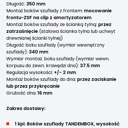
Długość:
350 mm
Montaż boków szuflady z frontem:
mocowanie
frontu-ZSF na clip z amortyzatorem
Montaż boków szuflady ze ścianką tylną:
przez
zatrzaśnięcie
(stalowa ścianka tylna lub uchwyt
drewnianej ścianki tylnej)
Długość boku szuflady (wymiar wewnętrzny
szuflady):
340 mm
Wymiar montaż. boku szuflady (wymiar wewn.
korpusu do zewn. krawędzi dna):
37.5 mm
Regulacja wysokości:
+/- 2 mm
Montaż boków szuflady do dna:
przez zaciskanie
lub przez przykręcanie
Grubość dna:
16 mm
Zakres dostawy:
1 kpl. Boków szuflady TANDEMBOX, wysokość