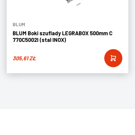
BLUM
BLUM Boki szuflady LEGRABOX 500mm C
770C5002I (stal INOX)
305,61
ZŁ