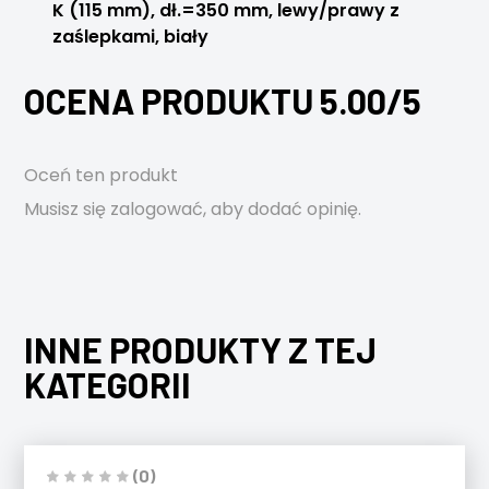
K (115 mm), dł.=350 mm, lewy/prawy z
zaślepkami, biały
OCENA PRODUKTU 5.00/5
Oceń ten produkt
Musisz się
zalogować
, aby dodać opinię.
INNE PRODUKTY Z TEJ
KATEGORII
(0)