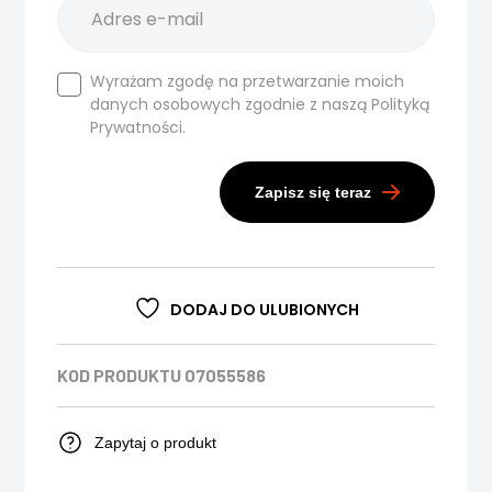
Wyrażam zgodę na przetwarzanie moich
danych osobowych zgodnie z naszą
Polityką
Prywatności.
Zapisz się teraz
DODAJ DO ULUBIONYCH
KOD PRODUKTU
07055586
Zapytaj o produkt