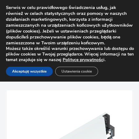
Serwis w celu prawidłowego świadczenia usług, jak
również w celach statystycznych oraz pomocy w naszych
działaniach marketingowych, korzysta z informacji
zamieszczanych na urządzeniach końcowych użytkowników
(plików cookies). Jeżeli w ustawieniach przeglądarki
dopuściłeś przechowywanie plików cookies, będą one
zamieszczone w Twoim urządzeniu końcowym.
Możesz także określić warunki przechowywania lub dostępu do
plików cookies w Twojej przeglądarce. Więcej informacji na ten
temat znajduje się w naszej
Polityce prywatnośc
i.
Strona główna
Sklep
Szuflady
Akceptuję wszystkie
Ustawienia cookie
Bok szuflady Tandembox Antaro / Intivo Blum 378M3002SA
„M” L=300mm lewy biały