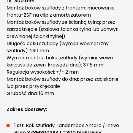
Dł.:
300 mm
Montaż boków szuflady z frontem: mocowanie
frontu-ZSF na clip z amortyzatorem
Montaż boków szuflady ze ścianką tylną: przez
zatrzaśnięcie (stalowa ścianka tylna lub uchwyt
drewnianej ścianki tylnej)
Długość boku szuflady (wymiar wewnętrzny
szuflady): 290 mm
Wymiar montaż. boku szuflady (wymiar wewn.
korpusu do zewn. krawędzi dna): 37.5 mm
Regulacja wysokości: +/- 2 mm
Montaż boków szuflady do dna: przez zaciskanie
lub przez przykręcanie
Grubość dna: 16 mm
Zakres dostawy:
1 szt. Bok szuflady Tandembox Antaro / Intivo
Blum
378M3002SA L=300 biały lewy