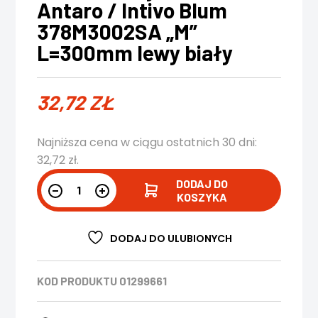
Antaro / Intivo Blum
378M3002SA „M”
L=300mm lewy biały
32,72
ZŁ
Najniższa cena w ciągu ostatnich 30 dni:
32,72
zł
.
DODAJ DO
KOSZYKA
DODAJ DO ULUBIONYCH
KOD PRODUKTU
01299661