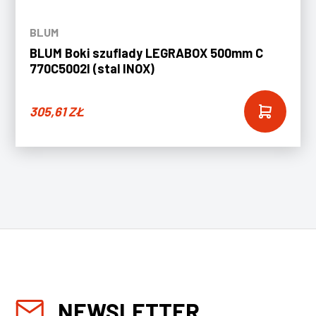
BLUM
BLUM Boki szuflady LEGRABOX 500mm C
770C5002I (stal INOX)
305,61
ZŁ
NEWSLETTER