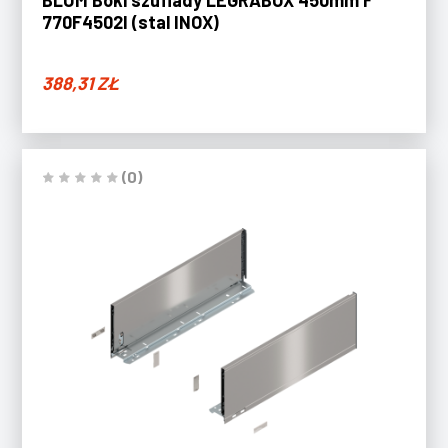
BLUM Boki szuflady LEGRABOX 450mm F
770F4502I (stal INOX)
388,31
ZŁ
(0)