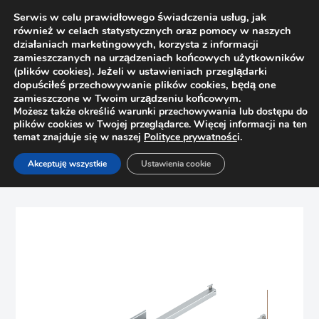
Serwis w celu prawidłowego świadczenia usług, jak
również w celach statystycznych oraz pomocy w naszych
działaniach marketingowych, korzysta z informacji
zamieszczanych na urządzeniach końcowych użytkowników
(plików cookies). Jeżeli w ustawieniach przeglądarki
dopuściłeś przechowywanie plików cookies, będą one
zamieszczone w Twoim urządzeniu końcowym.
Możesz także określić warunki przechowywania lub dostępu do
plików cookies w Twojej przeglądarce. Więcej informacji na ten
temat znajduje się w naszej
Polityce prywatnośc
i.
Strona główna
Sklep
Prowadnice
Akceptuję wszystkie
Ustawienia cookie
Prowadnica Tandem 600mm Blum 550F6000T TIP-ON,
częściowy wysuw