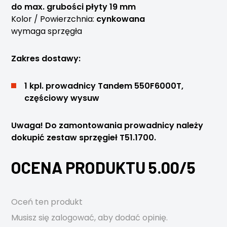
do max. grubości płyty 19 mm
Kolor / Powierzchnia:
cynkowana
wymaga sprzęgła
Zakres dostawy:
1 kpl. prowadnicy Tandem 550F6000T,
częściowy wysuw
Uwaga! Do zamontowania prowadnicy należy
dokupić zestaw sprzęgieł T51.1700.
OCENA PRODUKTU 5.00/5
Oceń ten produkt
Musisz się
zalogować
, aby dodać opinię.