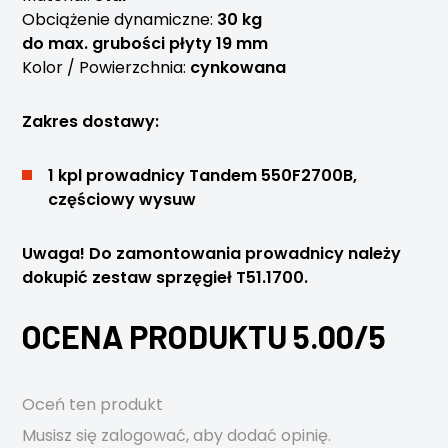
Obciążenie dynamiczne:
30 kg
do max. grubości płyty 19 mm
Kolor / Powierzchnia:
cynkowana
Zakres dostawy:
1 kpl prowadnicy Tandem 550F2700B,
częściowy wysuw
Uwaga! Do zamontowania prowadnicy należy
dokupić zestaw sprzęgieł T51.1700.
OCENA PRODUKTU 5.00/5
Oceń ten produkt
Musisz się
zalogować
, aby dodać opinię.