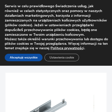
Serwis w celu prawidłowego świadczenia usług, jak
również w celach statystycznych oraz pomocy w naszych
działaniach marketingowych, korzysta z informacji
zamieszczanych na urządzeniach końcowych użytkowników
(plików cookies). Jeżeli w ustawieniach przeglądarki
dopuściłeś przechowywanie plików cookies, będą one
zamieszczone w Twoim urządzeniu końcowym.
Możesz także określić warunki przechowywania lub dostępu do
plików cookies w Twojej przeglądarce. Więcej informacji na ten
temat znajduje się w naszej
Polityce prywatnośc
i.
Strona główna
Sklep
Prowadnice
Akceptuję wszystkie
Ustawienia cookie
Prowadnica Tandem 270mm Blum 550F2700B hamulec,
częściowy wysuw