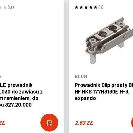
(0)
(1)
E
BLUM
LE prowadnik
Prowadnik Clip prosty B
.030 do zawiasu z
HF,HKS 177H3130E H-3,
m ramieniem, do
expando
u 327.20.000
ZŁ
2,63
ZŁ