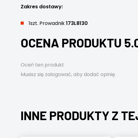
Zakres dostawy:
1szt. Prowadnik
173L8130
OCENA PRODUKTU 5.
Oceń ten produkt
Musisz się
zalogować
, aby dodać opinię.
INNE PRODUKTY Z TE