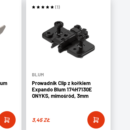
(1)
BLUM
lum
Prowadnik Clip z kołkiem
Expando Blum 174H7130E
ONYKS, mimośród, 3mm
3,45
ZŁ