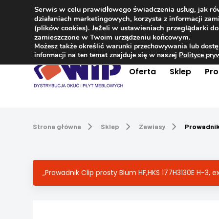
Serwis w celu prawidłowego świadczenia usług, jak r
Kontakt
+48 504 181 848
działaniach marketingowych, korzysta z informacji z
(plików cookies). Jeżeli w ustawieniach przeglądarki 
zamieszczone w Twoim urządzeniu końcowym.
Możesz także określić warunki przechowywania lub dostę
informacji na ten temat znajduje się w naszej
Polityce pr
Oferta
Sklep
Pr
Strona główna
Sklep
Zawiasy
Prowadnik
„Prowadnik Clip prosty Blum HF,HKS 177H3130E H-3, 