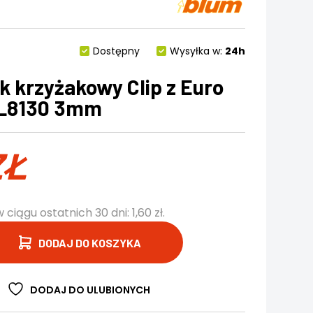
Dostępny
Wysyłka w:
24h
 krzyżakowy Clip z Euro
3L8130 3mm
ZŁ
w ciągu ostatnich 30 dni:
1,60
zł
.
DODAJ DO KOSZYKA
DODAJ DO ULUBIONYCH