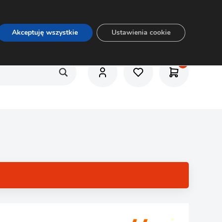
O nas
Usługi
Praca
Aktualności
E-rozkrój
Akceptuję wszystkie
Ustawienia cookie
1