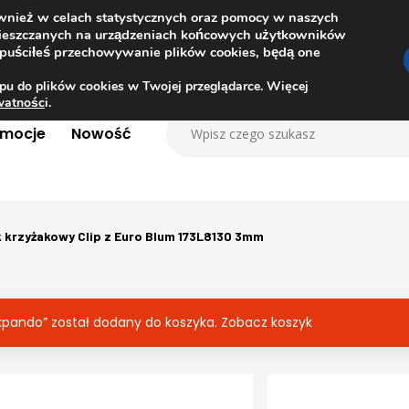
ównież w celach statystycznych oraz pomocy w naszych
amieszczanych na urządzeniach końcowych użytkowników
dopuściłeś przechowywanie plików cookies, będą one
pu do plików cookies w Twojej przeglądarce. Więcej
ywatnośc
i.
omocje
Nowość
 krzyżakowy Clip z Euro Blum 173L8130 3mm
expando” został dodany do koszyka.
Zobacz koszyk