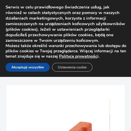
Serwis w celu prawidłowego świadczenia usług, jak
również w celach statystycznych oraz pomocy w naszych
działaniach marketingowych, korzysta z informacji
zamieszczanych na urządzeniach końcowych użytkowników
(plików cookies). Jeżeli w ustawieniach przeglądarki
dopuściłeś przechowywanie plików cookies, będą one
zamieszczone w Twoim urządzeniu końcowym.
Możesz także określić warunki przechowywania lub dostępu do
plików cookies w Twojej przeglądarce. Więcej informacji na ten
temat znajduje się w naszej
Polityce prywatnośc
i.
Strona główna
Sklep
Akceptuję wszystkie
Ustawienia cookie
Pomoce montażowe, wzorniki
Pomoc do prowadników krzyżakowych Blum 65.5070