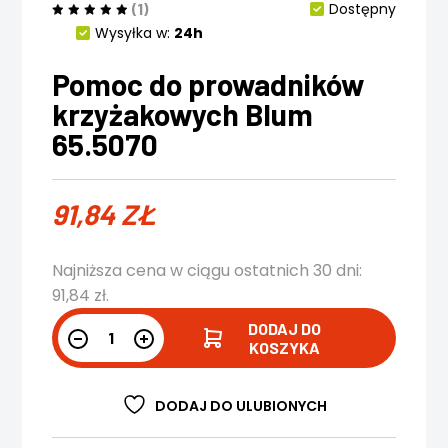
(1)
Dostępny
Wysyłka w:
24h
Pomoc do prowadników
krzyżakowych Blum
65.5070
91,84
ZŁ
Najniższa cena w ciągu ostatnich 30 dni:
91,84
zł
.
DODAJ DO
KOSZYKA
DODAJ DO ULUBIONYCH