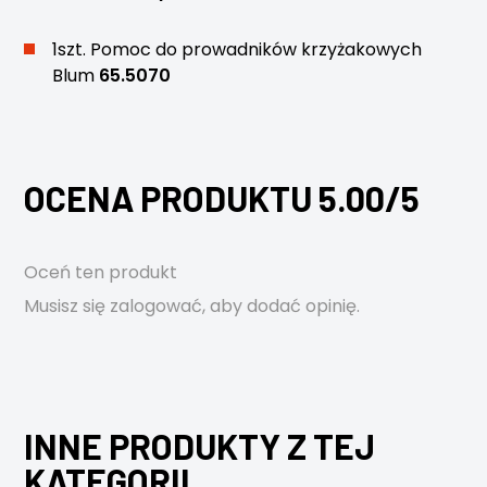
1szt. Pomoc do prowadników krzyżakowych
Blum
65.5070
OCENA PRODUKTU 5.00/5
Oceń ten produkt
Musisz się
zalogować
, aby dodać opinię.
INNE PRODUKTY Z TEJ
KATEGORII