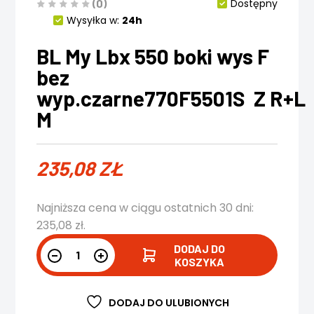
(0)
Dostępny
Wysyłka w:
24h
BL My Lbx 550 boki wys F
bez
wyp.czarne770F5501S Z R+L 
M
235,08
ZŁ
Najniższa cena w ciągu ostatnich 30 dni:
235,08
zł
.
DODAJ DO
KOSZYKA
DODAJ DO ULUBIONYCH