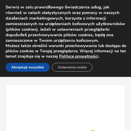
Serwis w celu prawidłowego świadczenia usług, jak
również w celach statystycznych oraz pomocy w naszych
działaniach marketingowych, korzysta z informacji
zamieszczanych na urządzeniach końcowych użytkowników
(plików cookies). Jeżeli w ustawieniach przeglądarki
dopuściłeś przechowywanie plików cookies, będą one
zamieszczone w Twoim urządzeniu końcowym.
Możesz także określić warunki przechowywania lub dostępu do
plików cookies w Twojej przeglądarce. Więcej informacji na ten
temat znajduje się w naszej
Polityce prywatnośc
i.
Strona główna
Sklep
Bez kategorii
Akceptuję wszystkie
Ustawienia cookie
BL My Lbx 550 boki wys F bez
wyp.czarne770F5501S Z R+L V1 CS-M