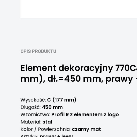
OPIS PRODUKTU
Element dekoracyjny 770C
mm), dł.=450 mm, prawy 
Wysokość:
C (177 mm)
Długość:
450 mm
Wzornictwo:
Profil R z elementem z logo
Materiał:
stal
Kolor / Powierzchnia:
czarny mat
Artykuł:
prawy + lewy