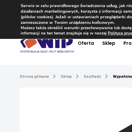
Serwis w celu prawidłowego świadczenia usług, jak r
Kontakt
+48 504 181 848
działaniach marketingowych, korzysta z informacji z
(plików cookies). Jeżeli w ustawieniach przeglądarki 
zamieszczone w Twoim urządzeniu końcowym.
Możesz także określić warunki przechowywania lub dostę
informacji na ten temat znajduje się w naszej
Polityce pr
Oferta
Sklep
Pr
Strona główna
Sklep
Szuflady
Wypełnie