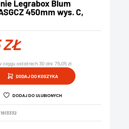
nie Legrabox Blum
ASGCZ 450mm wys. C,
5
ZŁ
w ciągu ostatnich 30 dni:
75,05
zł
.
DODAJ DO KOSZYKA
DODAJ DO ULUBIONYCH
1913332