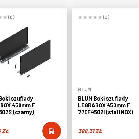
(0)
(0)
BLUM
oki szuflady
BLUM Boki szuflady
BOX 450mm F
LEGRABOX 450mm F
02S (czarny)
770F4502I (stal INOX)
6
ZŁ
388,31
ZŁ