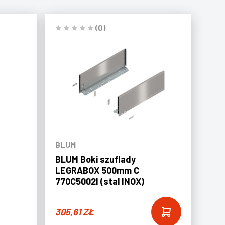
(0)
BLUM
BLUM Boki szuflady
LEGRABOX 500mm C
770C5002I (stal INOX)
305,61
ZŁ