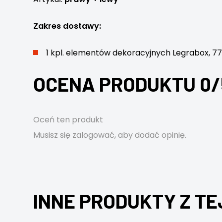
Zakres dostawy:
1 kpl. elementów dekoracyjnych Legrabox,
OCENA PRODUKTU 0/
Oceń ten produkt
Musisz się
zalogować
, aby dodać opinię.
INNE PRODUKTY Z TE