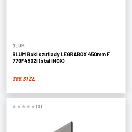
BLUM
BLUM Boki szuflady LEGRABOX 450mm F
770F4502I (stal INOX)
388,31
ZŁ
(0)