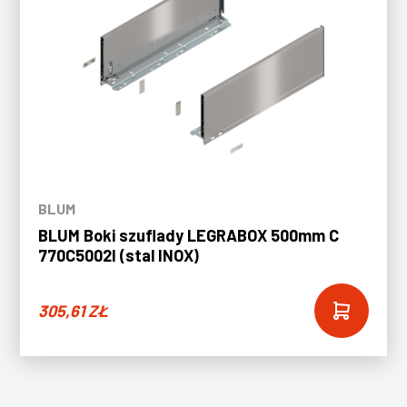
BLUM
BLUM Boki szuflady LEGRABOX 500mm C
770C5002I (stal INOX)
305,61
ZŁ