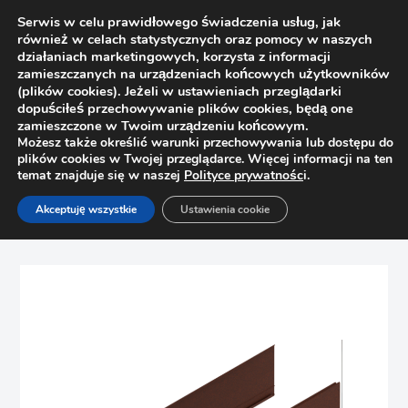
Serwis w celu prawidłowego świadczenia usług, jak
również w celach statystycznych oraz pomocy w naszych
działaniach marketingowych, korzysta z informacji
zamieszczanych na urządzeniach końcowych użytkowników
(plików cookies). Jeżeli w ustawieniach przeglądarki
dopuściłeś przechowywanie plików cookies, będą one
zamieszczone w Twoim urządzeniu końcowym.
Możesz także określić warunki przechowywania lub dostępu do
plików cookies w Twojej przeglądarce. Więcej informacji na ten
temat znajduje się w naszej
Polityce prywatnośc
i.
Strona główna
Sklep
Szuflady
Akceptuję wszystkie
Ustawienia cookie
Wypełnienie Legrabox Blum 770M400AS 400mm wys. M,
rdzawy