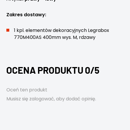
Zakres dostawy:
1 kpl. elementów dekoracyjnych Legrabox
770M400AS 400mm wys. M, rdzawy
OCENA PRODUKTU 0/5
Oceń ten produkt
Musisz się
zalogować
, aby dodać opinię.