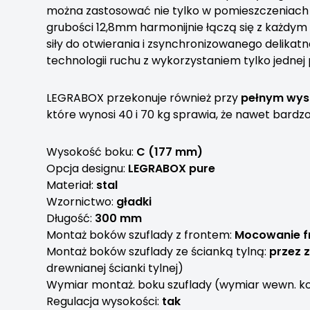
można zastosować nie tylko w pomieszczeniach 
grubości 12,8mm harmonijnie łączą się z każdym 
siły do otwierania i zsynchronizowanego delikat
technologii ruchu z wykorzystaniem tylko jednej
LEGRABOX przekonuje również przy
pełnym wysu
które wynosi 40 i 70 kg sprawia, że nawet bardzo s
Wysokość boku:
C (177 mm)
Opcja designu:
LEGRABOX pure
Materiał:
stal
Wzornictwo:
gładki
Długość:
300 mm
Montaż boków szuflady z frontem:
Mocowanie f
Montaż boków szuflady ze ścianką tylną:
przez z
drewnianej ścianki tylnej)
Wymiar montaż. boku szuflady (wymiar wewn. ko
Regulacja wysokości:
tak