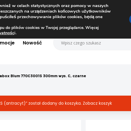
ównież w celach statystycznych oraz pomocy w naszych
amieszczanych na urządzeniach końcowych użytkowników
dopuściłeś przechowywanie plików cookies, będą one
pu do plików cookies w Twojej przeglądarce. Więcej
ywatnośc
i.
omocje
Nowość
rabox Blum 770C3001S 300mm wys. C, czarne
(antracyt)” został dodany do koszyka.
Zobacz koszyk