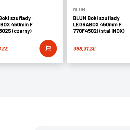
BLUM
oki szuflady
BLUM Boki szuflady
BOX 450mm F
LEGRABOX 450mm F
02S (czarny)
770F4502I (stal INOX)
6
ZŁ
388,31
ZŁ