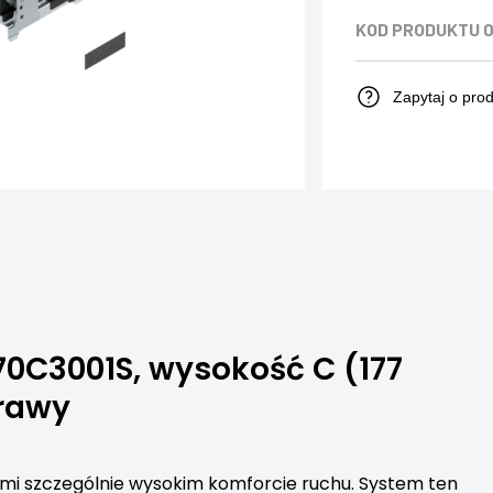
KOD PRODUKTU
0
Zapytaj o pro
70C3001S, wysokość C (177
rawy
kimi szczególnie wysokim komforcie ruchu. System ten