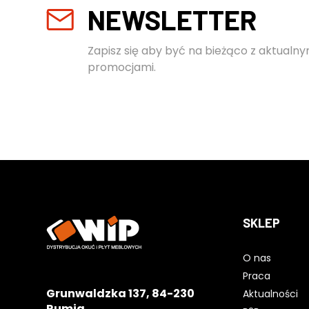
NEWSLETTER
Zapisz się aby być na bieżąco z aktualny
promocjami.
SKLEP
O nas
Praca
Grunwaldzka 137, 84-230
Aktualności
Rumia