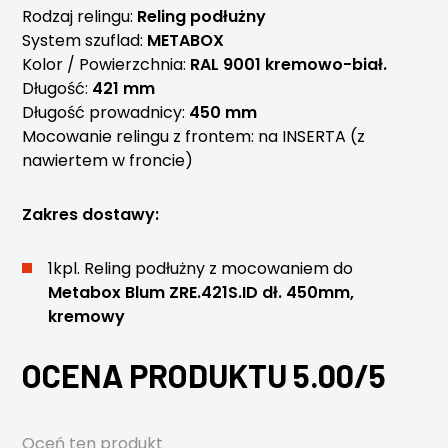
Rodzaj relingu:
Reling podłużny
System szuflad:
METABOX
Kolor / Powierzchnia:
RAL 9001 kremowo-biał.
Długość:
421 mm
Długość prowadnicy:
450 mm
Mocowanie relingu z frontem: na INSERTA (z
nawiertem w froncie)
Zakres dostawy:
1kpl. Reling podłużny z mocowaniem do
Metabox Blum ZRE.421S.ID dł. 450mm,
kremowy
OCENA PRODUKTU 5.00/5
Oceń ten produkt