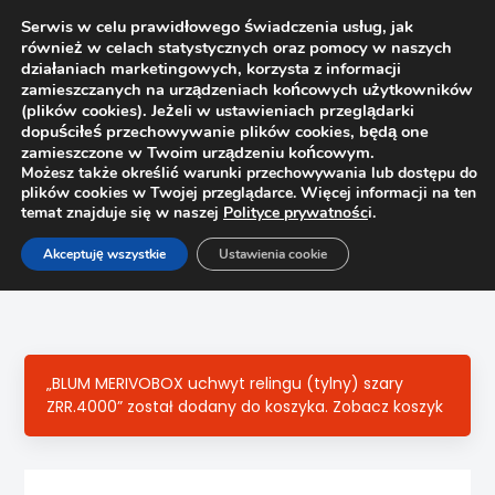
Serwis w celu prawidłowego świadczenia usług, jak
również w celach statystycznych oraz pomocy w naszych
1
działaniach marketingowych, korzysta z informacji
zamieszczanych na urządzeniach końcowych użytkowników
(plików cookies). Jeżeli w ustawieniach przeglądarki
dopuściłeś przechowywanie plików cookies, będą one
zamieszczone w Twoim urządzeniu końcowym.
Możesz także określić warunki przechowywania lub dostępu do
plików cookies w Twojej przeglądarce. Więcej informacji na ten
temat znajduje się w naszej
Polityce prywatnośc
i.
Strona główna
Sklep
Szuflady
Akceptuję wszystkie
Ustawienia cookie
Reling podłużny z mocowaniem do Metabox Blum
ZRE.421S.ID dł. 450mm, kremowy
„BLUM MERIVOBOX uchwyt relingu (tylny) szary
ZRR.4000” został dodany do koszyka.
Zobacz koszyk