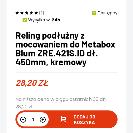
(1)
Dostępny
Wysyłka w:
24h
Reling podłużny z
mocowaniem do Metabox
Blum ZRE.421S.ID dł.
450mm, kremowy
28,20
ZŁ
Najniższa cena w ciągu ostatnich 30 dni:
28,20
zł
.
DODAJ DO
KOSZYKA