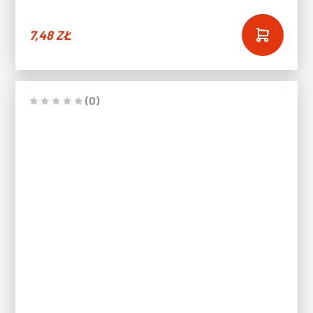
7,48
ZŁ
(0)