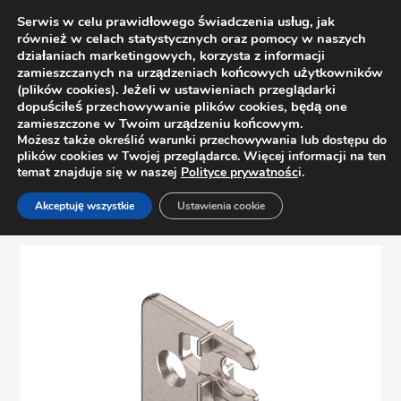
Serwis w celu prawidłowego świadczenia usług, jak
również w celach statystycznych oraz pomocy w naszych
działaniach marketingowych, korzysta z informacji
zamieszczanych na urządzeniach końcowych użytkowników
(plików cookies). Jeżeli w ustawieniach przeglądarki
dopuściłeś przechowywanie plików cookies, będą one
zamieszczone w Twoim urządzeniu końcowym.
Możesz także określić warunki przechowywania lub dostępu do
plików cookies w Twojej przeglądarce. Więcej informacji na ten
temat znajduje się w naszej
Polityce prywatnośc
i.
Strona główna
Sklep
Szuflady
Akceptuję wszystkie
Ustawienia cookie
Mocowanie relingu tylne do Metabox Blum ZRR.8000.01