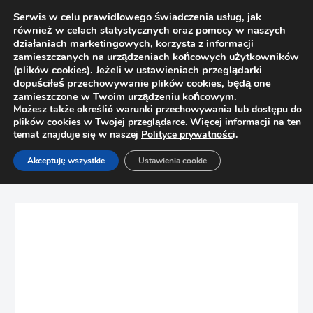
Serwis w celu prawidłowego świadczenia usług, jak
również w celach statystycznych oraz pomocy w naszych
działaniach marketingowych, korzysta z informacji
zamieszczanych na urządzeniach końcowych użytkowników
(plików cookies). Jeżeli w ustawieniach przeglądarki
dopuściłeś przechowywanie plików cookies, będą one
zamieszczone w Twoim urządzeniu końcowym.
Możesz także określić warunki przechowywania lub dostępu do
plików cookies w Twojej przeglądarce. Więcej informacji na ten
temat znajduje się w naszej
Polityce prywatnośc
i.
Strona główna
Sklep
Szuflady
Akceptuję wszystkie
Ustawienia cookie
Mocowanie frontu wewnętrzne do Metabox Blum ZIF.3050
szare, prawe, wys. H