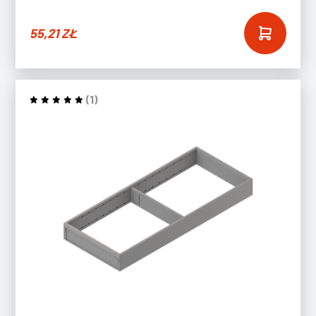
55,21
ZŁ
(1)