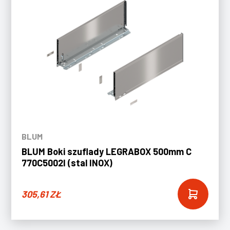
BLUM
BLUM Boki szuflady LEGRABOX 500mm C
770C5002I (stal INOX)
305,61
ZŁ