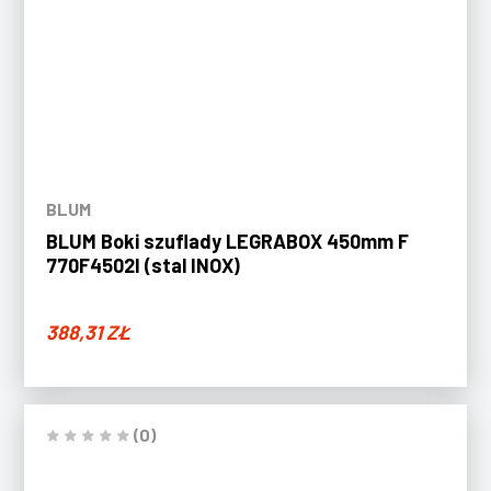
BLUM
BLUM Boki szuflady LEGRABOX 450mm F
770F4502I (stal INOX)
388,31
ZŁ
(0)