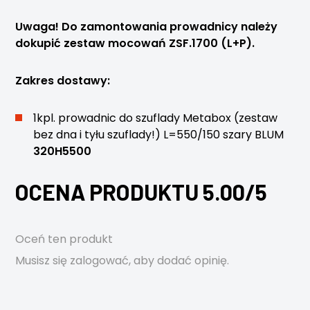
Uwaga! Do zamontowania prowadnicy należy
dokupić zestaw mocowań ZSF.1700 (L+P).
Zakres dostawy:
1kpl. prowadnic do szuflady Metabox (zestaw
bez dna i tyłu szuflady!) L=550/150 szary BLUM
320H5500
OCENA PRODUKTU 5.00/5
Oceń ten produkt
Musisz się
zalogować
, aby dodać opinię.