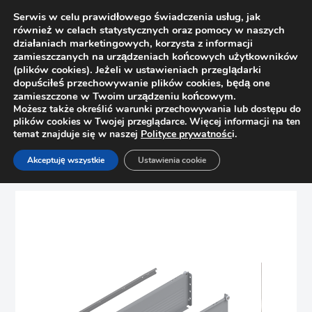
Serwis w celu prawidłowego świadczenia usług, jak
również w celach statystycznych oraz pomocy w naszych
działaniach marketingowych, korzysta z informacji
zamieszczanych na urządzeniach końcowych użytkowników
(plików cookies). Jeżeli w ustawieniach przeglądarki
dopuściłeś przechowywanie plików cookies, będą one
zamieszczone w Twoim urządzeniu końcowym.
Możesz także określić warunki przechowywania lub dostępu do
plików cookies w Twojej przeglądarce. Więcej informacji na ten
temat znajduje się w naszej
Polityce prywatnośc
i.
Strona główna
Sklep
Szuflady
Akceptuję wszystkie
Ustawienia cookie
Szuflada Metabox L=550/150 szary BLUM 320H5500