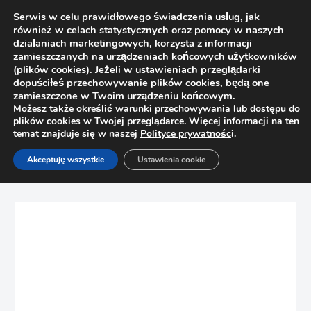
Serwis w celu prawidłowego świadczenia usług, jak
również w celach statystycznych oraz pomocy w naszych
działaniach marketingowych, korzysta z informacji
zamieszczanych na urządzeniach końcowych użytkowników
(plików cookies). Jeżeli w ustawieniach przeglądarki
dopuściłeś przechowywanie plików cookies, będą one
zamieszczone w Twoim urządzeniu końcowym.
Możesz także określić warunki przechowywania lub dostępu do
plików cookies w Twojej przeglądarce. Więcej informacji na ten
temat znajduje się w naszej
Polityce prywatnośc
i.
Strona główna
Sklep
Prowadnice
Akceptuję wszystkie
Ustawienia cookie
Prowadnica Movento 350mm Blum 760H3500S Tip-On
Blumotion „S” 40kg