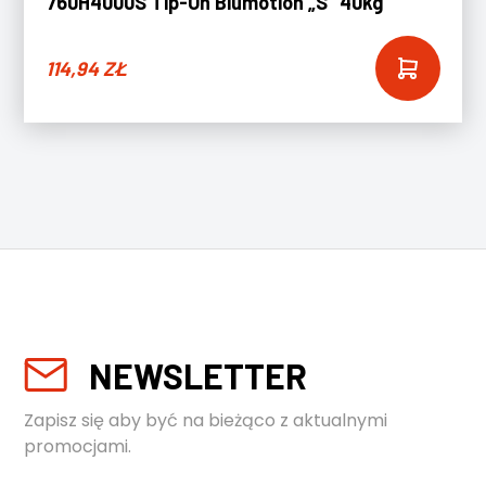
760H4000S Tip-On Blumotion „S” 40kg
114,94
ZŁ
NEWSLETTER
Zapisz się aby być na bieżąco z aktualnymi
promocjami.