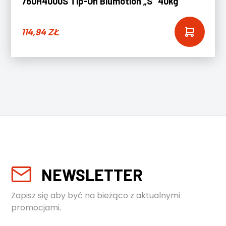
760H4000S Tip-On Blumotion „S” 40kg
114,94
ZŁ
NEWSLETTER
Zapisz się aby być na bieżąco z aktualnymi
promocjami.