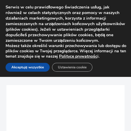
Serwis w celu prawidłowego świadczenia usług, jak
również w celach statystycznych oraz pomocy w naszych
działaniach marketingowych, korzysta z informacji
zamieszczanych na urządzeniach końcowych użytkowników
(plików cookies). Jeżeli w ustawieniach przeglądarki
dopuściłeś przechowywanie plików cookies, będą one
zamieszczone w Twoim urządzeniu końcowym.
Możesz także określić warunki przechowywania lub dostępu do
plików cookies w Twojej przeglądarce. Więcej informacji na ten
temat znajduje się w naszej
Polityce prywatnośc
i.
Strona główna
Sklep
Prowadnice
Akceptuję wszystkie
Ustawienia cookie
Prowadnica Movento 250mm Blum 760H2500S Tip-On
Blumotion „S” 40kg