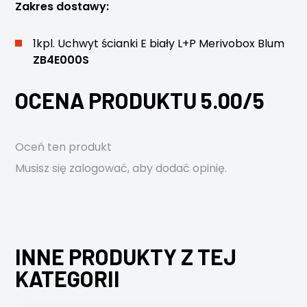
Zakres dostawy:
1kpl. Uchwyt ścianki E biały L+P Merivobox Blum
ZB4E000S
OCENA PRODUKTU 5.00/5
Oceń ten produkt
Musisz się
zalogować
, aby dodać opinię.
INNE PRODUKTY Z TEJ
KATEGORII