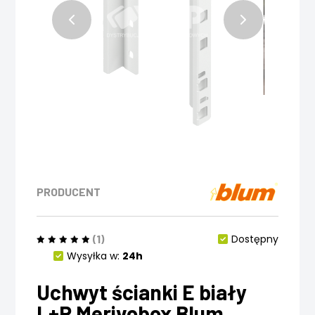
PRODUCENT
(1)
Dostępny
Wysyłka w:
24h
Uchwyt ścianki E biały
L+P Merivobox Blum