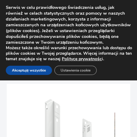
Serwis w celu prawidłowego świadczenia usług, jak
również w celach statystycznych oraz pomocy w naszych
działaniach marketingowych, korzysta z informacji
zamieszczanych na urządzeniach końcowych użytkowników
(plików cookies). Jeżeli w ustawieniach przeglądarki
dopuściłeś przechowywanie plików cookies, będą one
zamieszczone w Twoim urządzeniu końcowym.
Możesz także określić warunki przechowywania lub dostępu do
plików cookies w Twojej przeglądarce. Więcej informacji na ten
temat znajduje się w naszej
Polityce prywatnośc
i.
Strona główna
Sklep
Szuflady
Akceptuję wszystkie
Ustawienia cookie
Uchwyt ścianki E biały L+P Merivobox Blum ZB4E000S