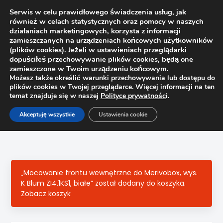
Serwis w celu prawidłowego świadczenia usług, jak
również w celach statystycznych oraz pomocy w naszych
1
działaniach marketingowych, korzysta z informacji
zamieszczanych na urządzeniach końcowych użytkowników
(plików cookies). Jeżeli w ustawieniach przeglądarki
dopuściłeś przechowywanie plików cookies, będą one
zamieszczone w Twoim urządzeniu końcowym.
Możesz także określić warunki przechowywania lub dostępu do
plików cookies w Twojej przeglądarce. Więcej informacji na ten
temat znajduje się w naszej
Polityce prywatnośc
i.
Strona główna
Sklep
Szuflady
Akceptuję wszystkie
Ustawienia cookie
Mocowanie frontu wewnętrzne do Merivobox, wys. K Blum
ZI4.4KS1 szkło, szare
„Mocowanie frontu wewnętrzne do Merivobox, wys.
K Blum ZI4.1KS1, białe” został dodany do koszyka.
Zobacz koszyk