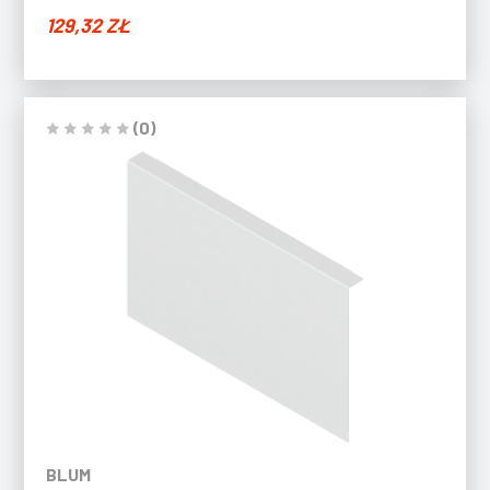
129,32
ZŁ
(0)
BLUM