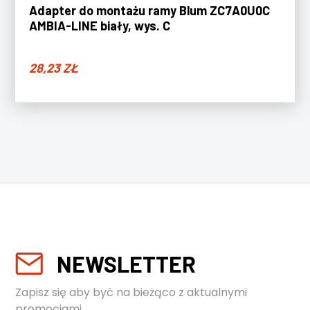
Adapter do montażu ramy Blum ZC7A0U0C
AMBIA-LINE biały, wys. C
28,23
ZŁ
NEWSLETTER
Zapisz się aby być na bieżąco z aktualnymi
promocjami.