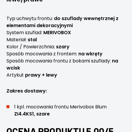
Typ uchwytu frontu:
do szuflady wewnętrznej z
elementami dekoracyjnymi
System szuflad:
MERIVOBOX
Materiał:
stal
Kolor / Powierzchnia:
szary
Sposób mocowania z frontem:
na wkręty
Sposób mocowania frontu z bokami szuflady:
na
wcisk
Artykuł:
prawy + lewy
Zakres dostawy:
1 kpl. mocowania frontu Merivobox Blum
ZI4.4KS1, szare
OCENA PRODUKTU 5.00/5