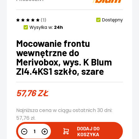
(1)
Dostępny
Wysyłka w:
24h
Mocowanie frontu
wewnętrzne do
Merivobox, wys. K Blum
ZI4.4KS1 szkło, szare
57,76
ZŁ
Najniższa cena w ciągu ostatnich 30 dni:
57,76
zł
.
DODAJ DO
KOSZYKA