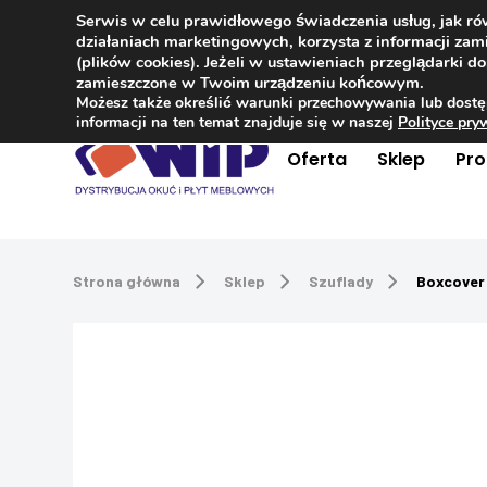
Serwis w celu prawidłowego świadczenia usług, jak r
Kontakt
+48 504 181 848
działaniach marketingowych, korzysta z informacji z
(plików cookies). Jeżeli w ustawieniach przeglądarki 
zamieszczone w Twoim urządzeniu końcowym.
Możesz także określić warunki przechowywania lub dostę
informacji na ten temat znajduje się w naszej
Polityce pr
Oferta
Sklep
Pr
Strona główna
Sklep
Szuflady
Boxcover 