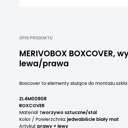
OPIS PRODUKTU
MERIVOBOX BOXCOVER, wyso
lewa/prawa
Boxcover to elementy służące do montażu szkła
ZL4M00808
BOXCOVER
Materiał: t
worzywo sztuczne/stal
Kolor / Powierzchnia:
jedwabiście biały mat
Artykuł:
prawy + lewy