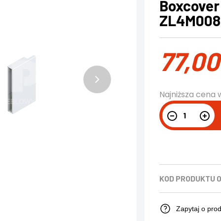
Boxcover
ZL4M00808
77,0
Najniższa cena 
KOD PRODUKTU
Zapytaj o pro