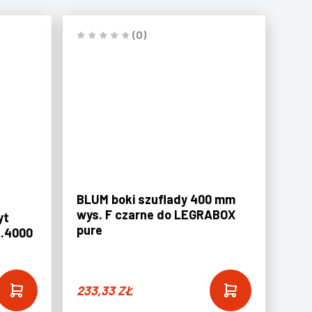
(0)
BLUM boki szuflady 400 mm
wys. F czarne do LEGRABOX
yt
pure
R.4000
233,33
ZŁ