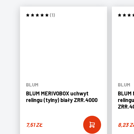
(1)
BLUM
BLUM
BLUM MERIVOBOX uchwyt
BLUM 
relingu (tylny) biały ZRR.4000
reling
ZRR.4
7,51
ZŁ
8,23
Z