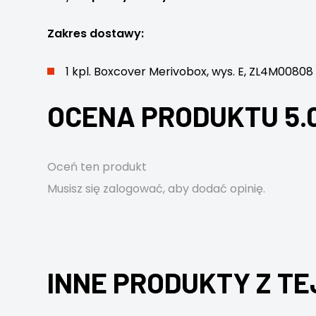
Zakres dostawy:
1 kpl. Boxcover Merivobox, wys. E, ZL4M00808
OCENA PRODUKTU 5.
Oceń ten produkt
Musisz się
zalogować
, aby dodać opinię.
INNE PRODUKTY Z TE