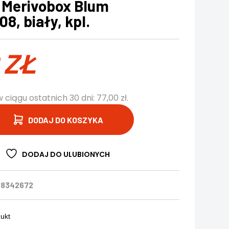
 Merivobox Blum
, biały, kpl.
0
ZŁ
w ciągu ostatnich 30 dni:
77,00
zł
.
DODAJ DO KOSZYKA
DODAJ DO ULUBIONYCH
08342672
dukt