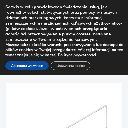
Serwis w celu prawidłowego świadczenia usług, jak
również w celach statystycznych oraz pomocy w naszych
działaniach marketingowych, korzysta z informacji
zamieszczanych na urządzeniach końcowych użytkowników
(plików cookies). Jeżeli w ustawieniach przeglądarki
dopuściłeś przechowywanie plików cookies, będą one
zamieszczone w Twoim urządzeniu końcowym.
Możesz także określić warunki przechowywania lub dostępu do
plików cookies w Twojej przeglądarce. Więcej informacji na ten
temat znajduje się w naszej
Polityce prywatnośc
i.
Strona główna
Sklep
Szuflady
Akceptuję wszystkie
Ustawienia cookie
Boxside szklany bez nadruku Merivobox Blum
ZE4M410G L=500mm