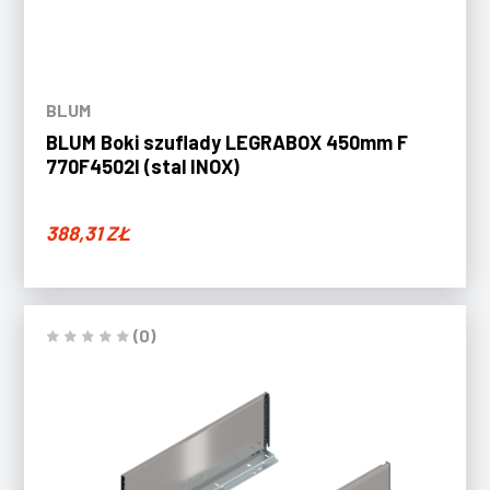
BLUM
BLUM Boki szuflady LEGRABOX 450mm F
770F4502I (stal INOX)
388,31
ZŁ
(0)