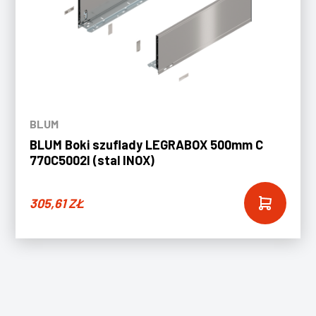
BLUM
BLUM Boki szuflady LEGRABOX 500mm C
770C5002I (stal INOX)
305,61
ZŁ