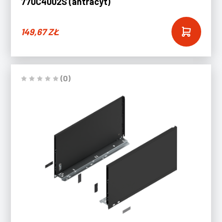
770C4002S (antracyt)
149,67
ZŁ
(0)