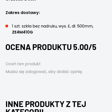
Zakres dostawy:
1 szt. szkła bez nadruku, wys. E, dł. 500mm,
ZE4M410G
OCENA PRODUKTU 5.00/5
Oceń ten produkt
Musisz się
zalogować
, aby dodać opinię.
INNE PRODUKTY Z TEJ
KATEGORII