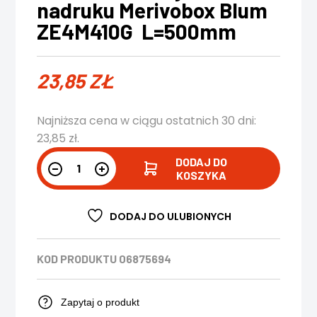
nadruku Merivobox Blum
ZE4M410G L=500mm
23,85
ZŁ
Najniższa cena w ciągu ostatnich 30 dni:
23,85
zł
.
DODAJ DO
KOSZYKA
DODAJ DO ULUBIONYCH
KOD PRODUKTU
06875694
Zapytaj o produkt