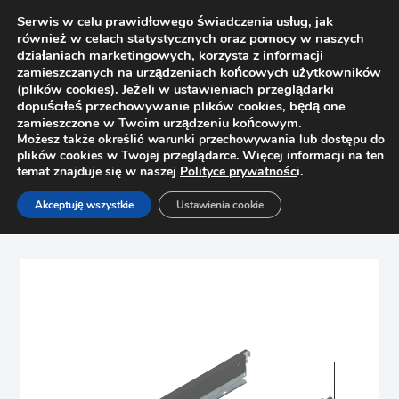
Serwis w celu prawidłowego świadczenia usług, jak
również w celach statystycznych oraz pomocy w naszych
działaniach marketingowych, korzysta z informacji
zamieszczanych na urządzeniach końcowych użytkowników
(plików cookies). Jeżeli w ustawieniach przeglądarki
dopuściłeś przechowywanie plików cookies, będą one
zamieszczone w Twoim urządzeniu końcowym.
Możesz także określić warunki przechowywania lub dostępu do
plików cookies w Twojej przeglądarce. Więcej informacji na ten
temat znajduje się w naszej
Polityce prywatnośc
i.
Strona główna
Sklep
Szuflady
Akceptuję wszystkie
Ustawienia cookie
Boki szuflady Merivobox, wysokość N, L=500mm Blum
470N5002S antracyt, R+L