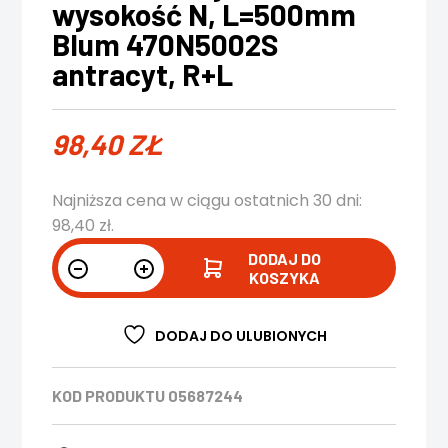
wysokość N, L=500mm
Blum 470N5002S
antracyt, R+L
98,40
ZŁ
Najniższa cena w ciągu ostatnich 30 dni:
98,40
zł
.
DODAJ DO
KOSZYKA
DODAJ DO ULUBIONYCH
KOD PRODUKTU
05687244