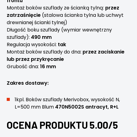
frontu
Montaż boków szuflady ze ścianką tylną:
przez
zatrzaśnięcie
(stalowa ścianka tylna lub uchwyt
drewnianej ścianki tylnej)
Długość boku szuflady (wymiar wewnętrzny
szuflady):
490 mm
Regulacja wysokości:
tak
Montaż boków szuflady do dna:
przez zaciskanie
lub przez przykręcanie
Grubość dna:
16 mm
Zakres dostawy:
1kpl. Boków szuflady Merivobox, wysokość N,
L=500 mm Blum
470N5002S antracyt, R+L
OCENA PRODUKTU 5.00/5