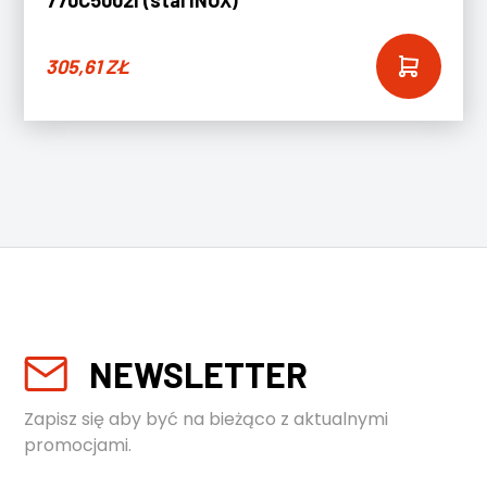
770C5002I (stal INOX)
305,61
ZŁ
NEWSLETTER
Zapisz się aby być na bieżąco z aktualnymi
promocjami.