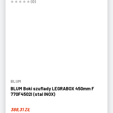
(0)
BLUM
BLUM Boki szuflady LEGRABOX 450mm F
770F4502I (stal INOX)
388,31
ZŁ