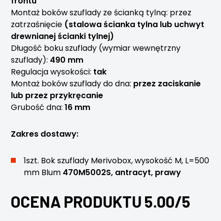
frontu
Montaż boków szuflady ze ścianką tylną: przez
zatrzaśnięcie
(stalowa ścianka tylna lub uchwyt
drewnianej ścianki tylnej)
Długość boku szuflady (wymiar wewnętrzny
szuflady):
490 mm
Regulacja wysokości:
tak
Montaż boków szuflady do dna:
przez zaciskanie
lub przez przykręcanie
Grubość dna:
16 mm
Zakres dostawy:
1szt. Bok szuflady Merivobox, wysokość M, L=500
mm Blum
470M5002S, antracyt, prawy
OCENA PRODUKTU 5.00/5