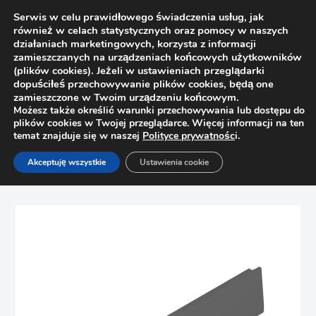
Serwis w celu prawidłowego świadczenia usług, jak
również w celach statystycznych oraz pomocy w naszych
działaniach marketingowych, korzysta z informacji
zamieszczanych na urządzeniach końcowych użytkowników
(plików cookies). Jeżeli w ustawieniach przeglądarki
dopuściłeś przechowywanie plików cookies, będą one
zamieszczone w Twoim urządzeniu końcowym.
Możesz także określić warunki przechowywania lub dostępu do
plików cookies w Twojej przeglądarce. Więcej informacji na ten
temat znajduje się w naszej
Polityce prywatnośc
i.
Strona główna
Sklep
Szuflady
Akceptuję wszystkie
Ustawienia cookie
Bok szuflady Merivobox, wysokość M, L=500 mm Blum
470M5002S, antracyt, prawy