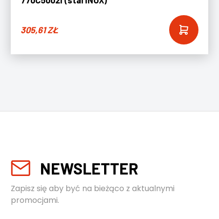
770C5002I (stal INOX)
305,61
ZŁ
NEWSLETTER
Zapisz się aby być na bieżąco z aktualnymi
promocjami.