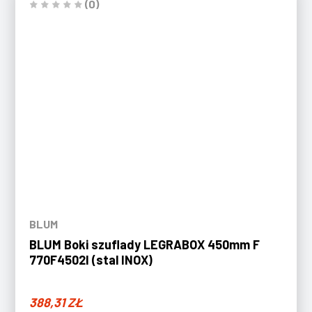
(0)
BLUM
BLUM Boki szuflady LEGRABOX 450mm F
770F4502I (stal INOX)
388,31
ZŁ