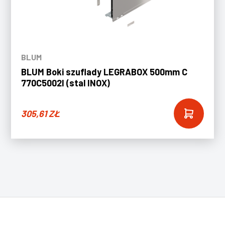
BLUM
BLUM Boki szuflady LEGRABOX 500mm C
770C5002I (stal INOX)
305,61
ZŁ