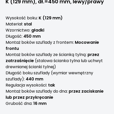
K (129 mm), dł.=450 mm, lewy/prawy
Wysokość boku:
K (129 mm)
Materiał:
stal
Wzornictwo:
gładki
Długość:
450 mm
Montaż boków szuflady z frontem:
Mocowanie
frontu
Montaż boków szuflady ze ścianką tylną:
przez
zatrzaśnięcie
(stalowa ścianka tylna lub uchwyt
drewnianej ścianki tylnej)
Długość boku szuflady (wymiar wewnętrzny
szuflady):
440 mm
Regulacja wysokości:
tak
Montaż boków szuflady do dna:
przez zaciskanie
lub przez przykręcanie
Grubość dna:
16 mm