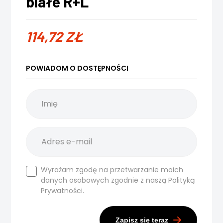
białe R+L
114,72
ZŁ
POWIADOM O DOSTĘPNOŚCI
Wyrażam zgodę na przetwarzanie moich
danych osobowych zgodnie z naszą
Polityką
Prywatności.
Zapisz się teraz