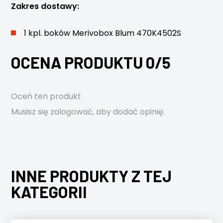
Zakres dostawy:
1 kpl. boków Merivobox Blum 470K4502S
OCENA PRODUKTU 0/5
Oceń ten produkt
Musisz się
zalogować
, aby dodać opinię.
INNE PRODUKTY Z TEJ
KATEGORII