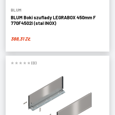
BLUM
BLUM Boki szuflady LEGRABOX 450mm F
770F4502I (stal INOX)
388,31
ZŁ
(0)