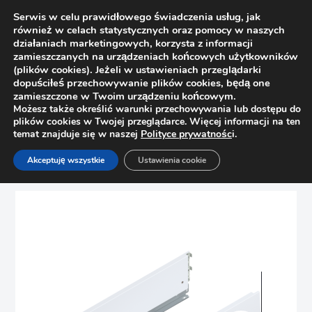
Serwis w celu prawidłowego świadczenia usług, jak
również w celach statystycznych oraz pomocy w naszych
działaniach marketingowych, korzysta z informacji
zamieszczanych na urządzeniach końcowych użytkowników
(plików cookies). Jeżeli w ustawieniach przeglądarki
dopuściłeś przechowywanie plików cookies, będą one
zamieszczone w Twoim urządzeniu końcowym.
Możesz także określić warunki przechowywania lub dostępu do
plików cookies w Twojej przeglądarce. Więcej informacji na ten
temat znajduje się w naszej
Polityce prywatnośc
i.
Strona główna
Sklep
Szuflady
Akceptuję wszystkie
Ustawienia cookie
Boki Merivobox Blum wys. K 470K4502S 450mm, białe R+L