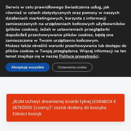
Serwis w celu prawidłowego świadczenia usług, jak
również w celach statystycznych oraz pomocy w naszych
1
działaniach marketingowych, korzysta z informacji
zamieszczanych na urządzeniach końcowych użytkowników
(plików cookies). Jeżeli w ustawieniach przeglądarki
dopuściłeś przechowywanie plików cookies, będą one
zamieszczone w Twoim urządzeniu końcowym.
Możesz także określić warunki przechowywania lub dostępu do
plików cookies w Twojej przeglądarce. Więcej informacji na ten
temat znajduje się w naszej
Polityce prywatnośc
i.
Strona główna
Sklep
Szuflady
Akceptuję wszystkie
Ustawienia cookie
Wkład na sztućce do Legrabox Blum ZC7S600BS3 Ambia-
Line, biały/antracyt NL=600mm szer.300mm
„BLUM Uchwyt drewnianej ścianki tylnej LEGRABOX K
ZB7K000S (czarny)” został dodany do koszyka.
Zobacz koszyk