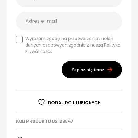
Wyrażam zgodę na przetwarzanie moich
danych osobowych zgodnie z naszą
Polityką
Prywatności.
Zapisz się teraz
DODAJ DO ULUBIONYCH
KOD PRODUKTU
02129847