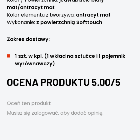
mat/antracyt mat
Kolor elementu z tworzywa:
antracyt mat
Wykonanie:
z powierzchnią Softtouch
Zakres dostawy:
1 szt. w kpl. (1 wkład na sztućce i 1 pojemnik
wyrównawczy)
OCENA PRODUKTU 5.00/5
Oceń ten produkt
Musisz się
zalogować
, aby dodać opinię.