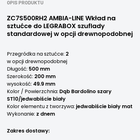
OPIS PRODUKTU
ZC7S500RH2 AMBIA-LINE Wkład na
sztućce do LEGRABOX szuflady
standardowej w opcji drewnopodobnej
Przegródka na sztućce:
2
w opcji drewnopodobnej
Długość:
500 mm
Szerokość:
200 mm
wysokość:
49.9 mm
Kolor / Powierzchnia:
Dąb Bardolino szary
ST10/jedwabiście biały
Kolor elementu z tworzywa:
jedwabiście biały mat
Wykonanie:
z dnem
Zakres dostawy: