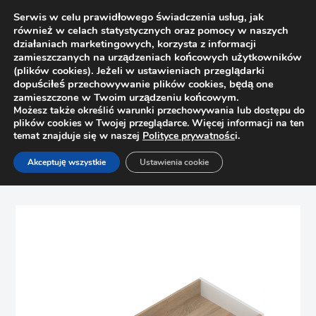
Serwis w celu prawidłowego świadczenia usług, jak
również w celach statystycznych oraz pomocy w naszych
działaniach marketingowych, korzysta z informacji
zamieszczanych na urządzeniach końcowych użytkowników
(plików cookies). Jeżeli w ustawieniach przeglądarki
dopuściłeś przechowywanie plików cookies, będą one
zamieszczone w Twoim urządzeniu końcowym.
Możesz także określić warunki przechowywania lub dostępu do
plików cookies w Twojej przeglądarce. Więcej informacji na ten
temat znajduje się w naszej
Polityce prywatnośc
i.
Strona główna
Sklep
Organizacje szuflad
Akceptuję wszystkie
Ustawienia cookie
Wkład na sztućce do Legrabox Blum ZC7S500RH2 Ambia-
Line Dąb Bard./jedwab.biały, L500mm szer. 200mm