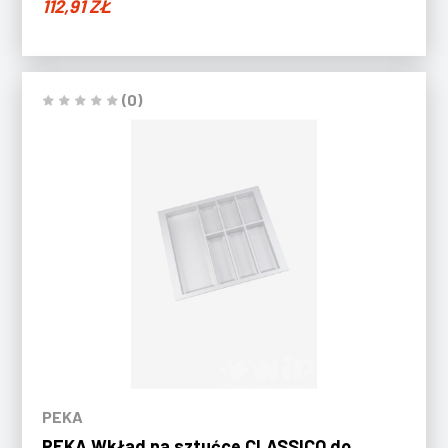
112,91
ZŁ
(0)
PEKA
PEKA Wkład na sztućce CLASSICO do