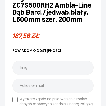
ZC7S500RH2 Ambia-Line
Dąb Bard./jedwab.biały,
L500mm szer. 200mm
187,56
ZŁ
POWIADOM O DOSTĘPNOŚCI
Wyrażam zgodę na przetwarzanie moich
danych osobowych zgodnie z naszą
Polityką