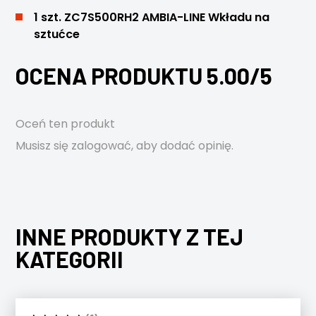
1 szt. ZC7S500RH2
AMBIA-LINE Wkładu na
sztućce
OCENA PRODUKTU 5.00/5
Oceń ten produkt
Musisz się
zalogować
, aby dodać opinię.
INNE PRODUKTY Z TEJ
KATEGORII