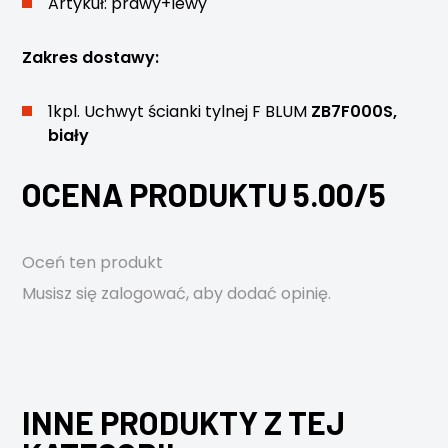
Artykuł: prawy+lewy
Zakres dostawy:
1kpl. Uchwyt ścianki tylnej F BLUM
ZB7F000S,
biały
OCENA PRODUKTU 5.00/5
Oceń ten produkt
Musisz się
zalogować
, aby dodać opinię.
INNE PRODUKTY Z TEJ