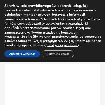
Serwis w celu prawidłowego świadczenia usług, jak
również w celach statystycznych oraz pomocy w naszych
działaniach marketingowych, korzysta z informacji
zamieszczanych na urządzeniach końcowych użytkowników
(plików cookies). Jeżeli w ustawieniach przeglądarki
dopuściłeś przechowywanie plików cookies, będą one
zamieszczone w Twoim urządzeniu końcowym.
Możesz także określić warunki przechowywania lub dostępu do
plików cookies w Twojej przeglądarce. Więcej informacji na ten
temat znajduje się w naszej
Polityce prywatnośc
i.
Strona główna
Sklep
Szuflady
Akceptuję wszystkie
Ustawienia cookie
Uchwyt ścianki tylnej F BLUM ZB7F000S, biały