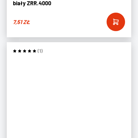
biały ZRR.4000
7,51
ZŁ
(1)