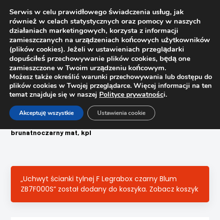
Serwis w celu prawidłowego świadczenia usług, jak
również w celach statystycznych oraz pomocy w naszych
1
działaniach marketingowych, korzysta z informacji
zamieszczanych na urządzeniach końcowych użytkowników
(plików cookies). Jeżeli w ustawieniach przeglądarki
dopuściłeś przechowywanie plików cookies, będą one
zamieszczone w Twoim urządzeniu końcowym.
Możesz także określić warunki przechowywania lub dostępu do
plików cookies w Twojej przeglądarce. Więcej informacji na ten
temat znajduje się w naszej
Polityce prywatnośc
i.
Strona główna
Sklep
Szuflady
Akceptuję wszystkie
Ustawienia cookie
Mocowanie frontu wewnętrznego do szuflady z elementami
dekoracyjnymi Legrabox Blum ZI7.2CS0 wys. C
brunatnoczarny mat, kpl
„Uchwyt ścianki tylnej F Legrabox czarny Blum
ZB7F000S” został dodany do koszyka.
Zobacz koszyk