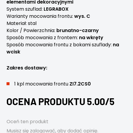
elementami dekoracyjnymi
System szuflad:
LEGRABOX
Warianty mocowania frontu:
wys. C
Materiał: stal
Kolor / Powierzchnia:
brunatno-czarny
Sposób mocowania z frontem:
na wkręty
Sposób mocowania frontu z bokami szuflady:
na
wcisk
Zakres dostawy:
1 kpl mocowania frontu
ZI7.2CS0
OCENA PRODUKTU 5.00/5
Oceń ten produkt
Musisz się
zalogować
, aby dodać opinię.