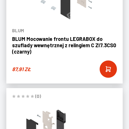
BLUM
BLUM Mocowanie frontu LEGRABOX do
szuflady wewnętrznej z relingiem C ZI7.3CS0
(czarny)
87,91
ZŁ
(0)