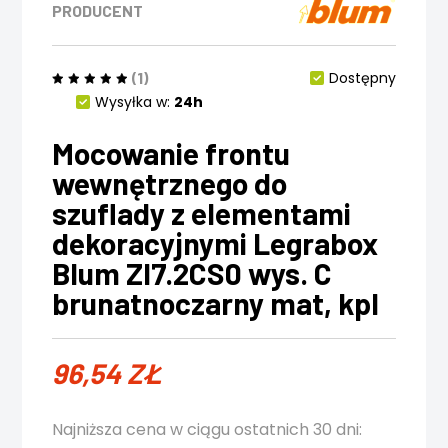
PRODUCENT
(1)
Dostępny
Wysyłka w:
24h
Mocowanie frontu
wewnętrznego do
szuflady z elementami
dekoracyjnymi Legrabox
Blum ZI7.2CS0 wys. C
brunatnoczarny mat, kpl
96,54
ZŁ
Najniższa cena w ciągu ostatnich 30 dni: