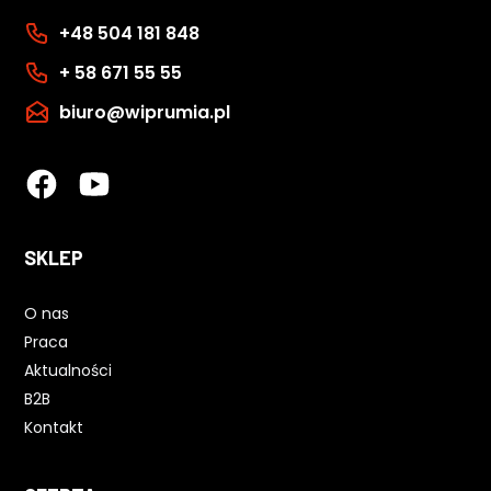
+48 504 181 848
+ 58 671 55 55
biuro@wiprumia.pl
SKLEP
O nas
Praca
Aktualności
B2B
Kontakt