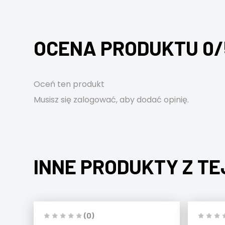
OCENA PRODUKTU 0/
Oceń ten produkt
Musisz się
zalogować
, aby dodać opinię.
INNE PRODUKTY Z TE
(0)