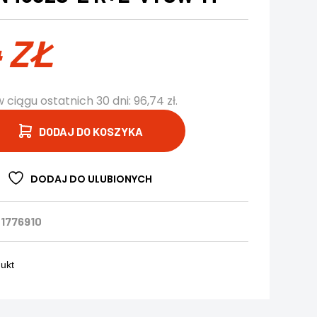
4
ZŁ
w ciągu ostatnich 30 dni:
96,74
zł
.
DODAJ DO KOSZYKA
DODAJ DO ULUBIONYCH
1776910
dukt