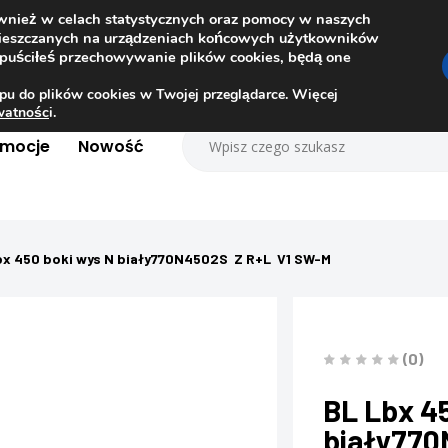
ównież w celach statystycznych oraz pomocy w naszych
amieszczanych na urządzeniach końcowych użytkowników
dopuściłeś przechowywanie plików cookies, będą one
pu do plików cookies w Twojej przeglądarce. Więcej
ywatnośc
i.
omocje
Nowość
bx 450 boki wys N biały770N4502S Z R+L V1 SW-M
(0)
BL Lbx 4
biały770