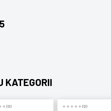
5
J KATEGORII
(0)
(0)