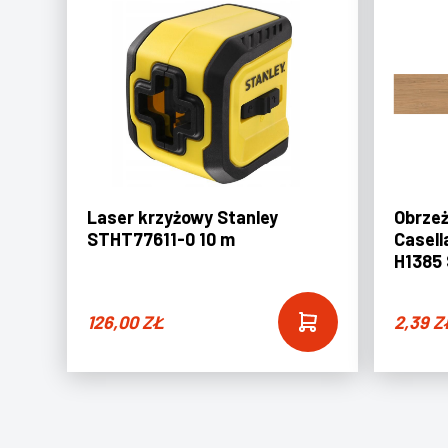
Laser krzyżowy Stanley
Obrze
STHT77611-0 10 m
Casell
H1385
126,00
ZŁ
2,39
Z