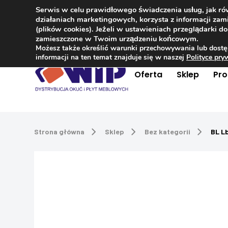
Serwis w celu prawidłowego świadczenia usług, jak r
Kontakt
+48 504 181 848
działaniach marketingowych, korzysta z informacji z
(plików cookies). Jeżeli w ustawieniach przeglądarki 
zamieszczone w Twoim urządzeniu końcowym.
Możesz także określić warunki przechowywania lub dostę
informacji na ten temat znajduje się w naszej
Polityce pr
Oferta
Sklep
Pr
Strona główna
Sklep
Bez kategorii
BL L