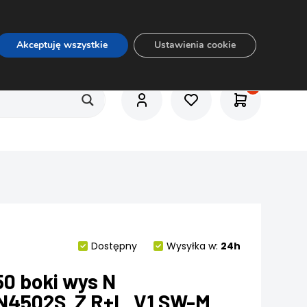
O nas
Usługi
Praca
Aktualności
E-rozkrój
Akceptuję wszystkie
Ustawienia cookie
Dostępny
Wysyłka w:
24h
50 boki wys N
N4502S Z R+L V1 SW-M