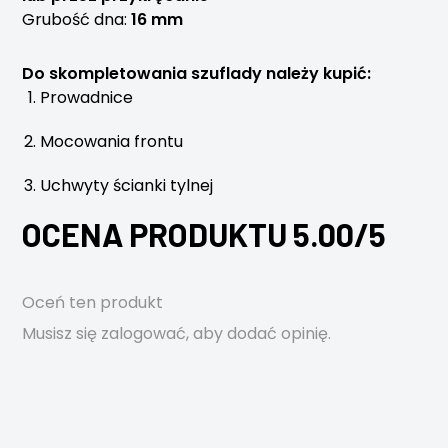
Grubość dna:
16 mm
Do skompletowania szuflady należy kupić:
Prowadnice
Mocowania frontu
Uchwyty ścianki tylnej
OCENA PRODUKTU 5.00/5
Oceń ten produkt
Musisz się
zalogować
, aby dodać opinię.