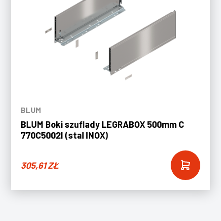
BLUM
BLUM Boki szuflady LEGRABOX 500mm C
770C5002I (stal INOX)
305,61
ZŁ