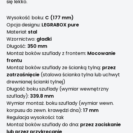
się lekko.
Wysokość boku:
C (177 mm)
Opcja designu:
LEGRABOX pure
Materiał:
stal
Wzornictwo:
gładki
Długość:
350 mm
Montaż boków szuflady z frontem:
Mocowanie
frontu
Montaż boków szuflady ze ścianką tylną:
przez
zatrzaśnięcie
(stalowa ścianka tylna lub uchwyt
drewnianej ścianki tylnej)
Długość boku szuflady (wymiar wewnętrzny
szuflady):
339.8 mm
Wymiar montaż. boku szuflady (wymiar wewn.
korpusu do zewn. krawędzi dna):
17 mm
Regulacja wysokości: tak
Montaż boków szuflady do dna:
przez zaciskanie
lub przez przykręcanie