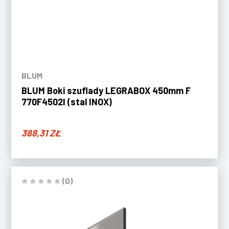
BLUM
BLUM Boki szuflady LEGRABOX 450mm F
770F4502I (stal INOX)
388,31
ZŁ
(0)