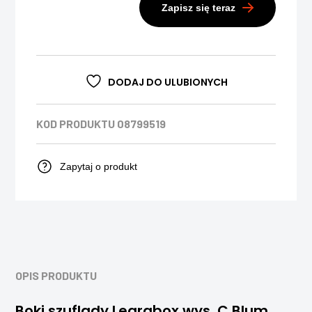
Zapisz się teraz
DODAJ DO ULUBIONYCH
KOD PRODUKTU
08799519
Zapytaj o produkt
OPIS PRODUKTU
Boki szuflady Legrabox wys. C Blum