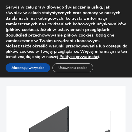
Serwis w celu prawidłowego świadczenia usług, jak
również w celach statystycznych oraz pomocy w naszych
działaniach marketingowych, korzysta z informacji
zamieszczanych na urządzeniach końcowych użytkowników
(plików cookies). Jeżeli w ustawieniach przeglądarki
dopuściłeś przechowywanie plików cookies, będą one
zamieszczone w Twoim urządzeniu końcowym.
Możesz także określić warunki przechowywania lub dostępu do
plików cookies w Twojej przeglądarce. Więcej informacji na ten
temat znajduje się w naszej
Polityce prywatnośc
i.
Strona główna
Sklep
Szuflady
Akceptuję wszystkie
Ustawienia cookie
Boki szuflady Legrabox wys. C Blum 770C3502S 350mm,
antracyt kpl