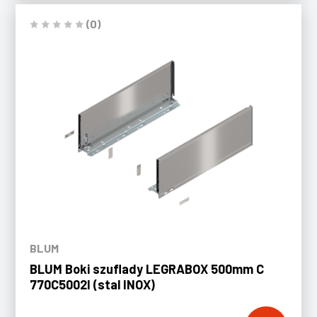
(0)
BLUM
BLUM Boki szuflady LEGRABOX 500mm C
770C5002I (stal INOX)