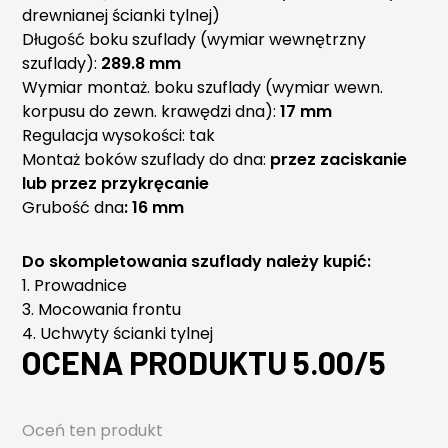
drewnianej ścianki tylnej)
Długość boku szuflady (wymiar wewnętrzny
szuflady):
289.8 mm
Wymiar montaż. boku szuflady (wymiar wewn.
korpusu do zewn. krawędzi dna):
17 mm
Regulacja wysokości: tak
Montaż boków szuflady do dna:
przez zaciskanie
lub przez przykręcanie
Grubość dna
: 16 mm
Do skompletowania szuflady należy kupić:
1. Prowadnice
3. Mocowania frontu
4. Uchwyty ścianki tylnej
OCENA PRODUKTU 5.00/5
Oceń ten produkt