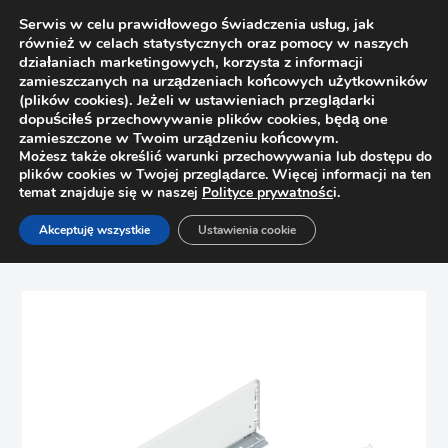
Serwis w celu prawidłowego świadczenia usług, jak
również w celach statystycznych oraz pomocy w naszych
działaniach marketingowych, korzysta z informacji
zamieszczanych na urządzeniach końcowych użytkowników
(plików cookies). Jeżeli w ustawieniach przeglądarki
dopuściłeś przechowywanie plików cookies, będą one
zamieszczone w Twoim urządzeniu końcowym.
Możesz także określić warunki przechowywania lub dostępu do
plików cookies w Twojej przeglądarce. Więcej informacji na ten
temat znajduje się w naszej
Polityce prywatnośc
i.
Strona główna
Sklep
Szuflady
Akceptuję wszystkie
Ustawienia cookie
Boki szuflady Legrabox wys. M Blum 770M3002S 300mm,
biały kpl