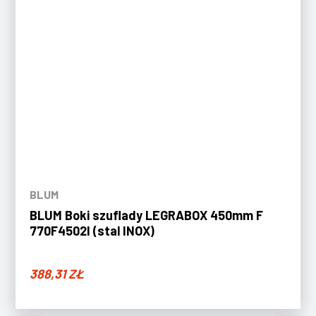
BLUM
BLUM Boki szuflady LEGRABOX 450mm F
770F4502I (stal INOX)
388,31
ZŁ