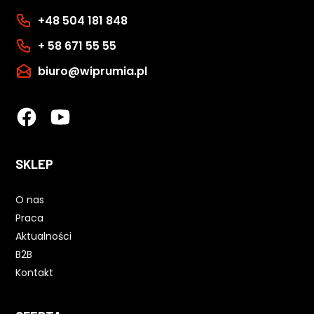
+48 504 181 848
+ 58 671 55 55
biuro@wiprumia.pl
SKLEP
O nas
Praca
Aktualności
B2B
Kontakt