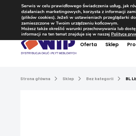
Serwis w celu prawidłowego świadczenia usług, jak r
Kontakt
+48 504 181 848
działaniach marketingowych, korzysta z informacji z
(plików cookies). Jeżeli w ustawieniach przeglądarki 
zamieszczone w Twoim urządzeniu końcowym.
Możesz także określić warunki przechowywania lub dostę
informacji na ten temat znajduje się w naszej
Polityce pr
Oferta
Sklep
Pr
Strona główna
Sklep
Bez kategorii
BL L