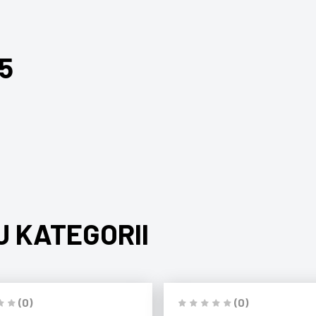
5
J KATEGORII
(0)
(0)