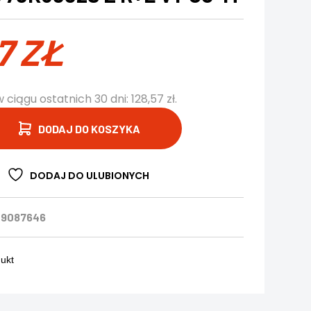
57
ZŁ
w ciągu ostatnich 30 dni:
128,57
zł
.
DODAJ DO KOSZYKA
DODAJ DO ULUBIONYCH
09087646
dukt