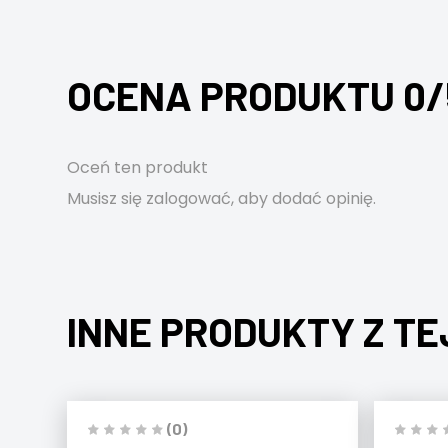
OCENA PRODUKTU 0/
Oceń ten produkt
Musisz się
zalogować
, aby dodać opinię.
INNE PRODUKTY Z TE
(0)