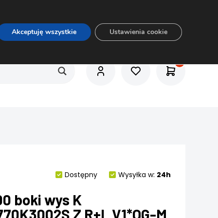
O nas
Usługi
Praca
Aktualności
E-rozkrój
Akceptuję wszystkie
Ustawienia cookie
Dostępny
Wysyłka w:
24h
00 boki wys K
770K3002S Z R+L V1*OG-M