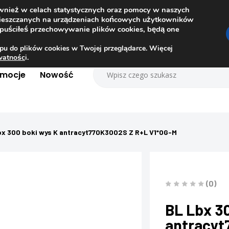
ównież w celach statystycznych oraz pomocy w naszych
amieszczanych na urządzeniach końcowych użytkowników
dopuściłeś przechowywanie plików cookies, będą one
pu do plików cookies w Twojej przeglądarce. Więcej
ywatnośc
i.
omocje
Nowość
bx 300 boki wys K antracyt770K3002S Z R+L V1*OG-M
(0)
BL Lbx 3
antracyt