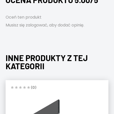
Oceń ten produkt
Musisz się
zalogować
, aby dodać opinię.
INNE PRODUKTY Z TEJ
KATEGORII
(0)