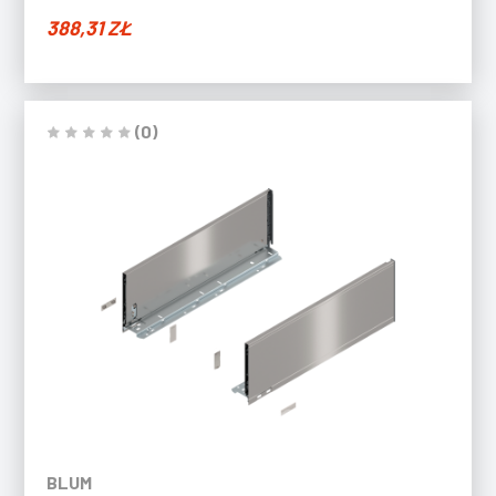
388,31
ZŁ
(0)
BLUM