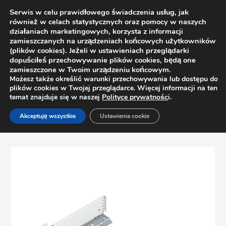
Serwis w celu prawidłowego świadczenia usług, jak
również w celach statystycznych oraz pomocy w naszych
działaniach marketingowych, korzysta z informacji
zamieszczanych na urządzeniach końcowych użytkowników
(plików cookies). Jeżeli w ustawieniach przeglądarki
dopuściłeś przechowywanie plików cookies, będą one
zamieszczone w Twoim urządzeniu końcowym.
Możesz także określić warunki przechowywania lub dostępu do
plików cookies w Twojej przeglądarce. Więcej informacji na ten
temat znajduje się w naszej
Polityce prywatnośc
i.
Strona główna
Sklep
Szuflady
Akceptuję wszystkie
Ustawienia cookie
Boki szuflady Legrabox wys. M Blum 770M2702S 270mm,
jedwabiście biały kpl