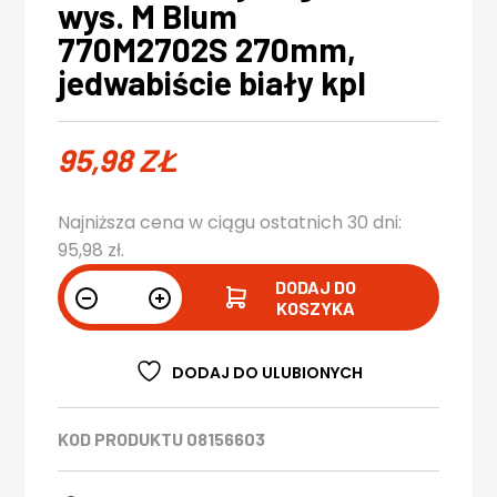
wys. M Blum
770M2702S 270mm,
jedwabiście biały kpl
95,98
ZŁ
Najniższa cena w ciągu ostatnich 30 dni:
95,98
zł
.
DODAJ DO
KOSZYKA
DODAJ DO ULUBIONYCH
KOD PRODUKTU
08156603