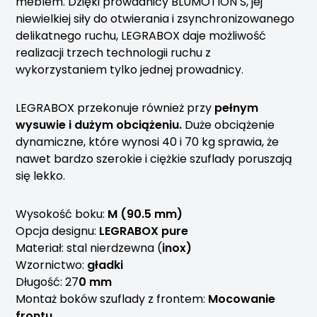
meblem. Dzięki prowadnicy BLUMOTION S, jej
niewielkiej siły do otwierania i zsynchronizowanego
delikatnego ruchu, LEGRABOX daje możliwość
realizacji trzech technologii ruchu z
wykorzystaniem tylko jednej prowadnicy.
LEGRABOX przekonuje również przy
pełnym
wysuwie i dużym obciążeniu.
Duże obciążenie
dynamiczne, które wynosi 40 i 70 kg sprawia, że
nawet bardzo szerokie i ciężkie szuflady poruszają
się lekko.
Wysokość boku:
M (90.5 mm)
Opcja designu:
LEGRABOX pure
Materiał: stal nierdzewna (
inox)
Wzornictwo:
gładki
Długość: 27
0 mm
Montaż boków szuflady z frontem:
Mocowanie
frontu