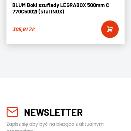
BLUM Boki szuflady LEGRABOX 500mm C
770C5002I (stal INOX)
305,61
ZŁ
NEWSLETTER
Zapisz się aby być na bieżąco z aktualnymi