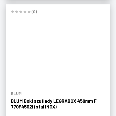
(0)
BLUM
BLUM Boki szuflady LEGRABOX 450mm F
770F4502I (stal INOX)