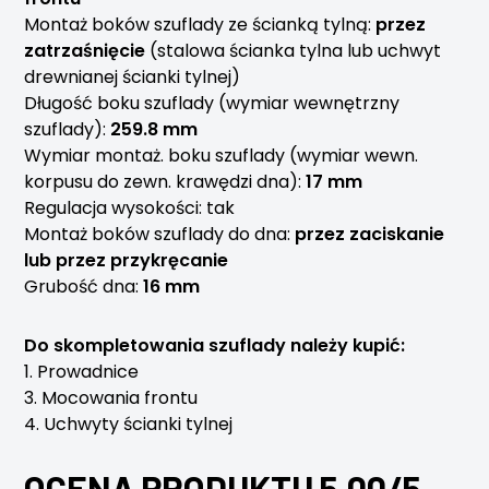
Montaż boków szuflady ze ścianką tylną:
przez
zatrzaśnięcie
(stalowa ścianka tylna lub uchwyt
drewnianej ścianki tylnej)
Długość boku szuflady (wymiar wewnętrzny
szuflady):
259.8 mm
Wymiar montaż. boku szuflady (wymiar wewn.
korpusu do zewn. krawędzi dna):
17 mm
Regulacja wysokości: tak
Montaż boków szuflady do dna:
przez zaciskanie
lub przez przykręcanie
Grubość dna:
16 mm
Do skompletowania szuflady należy kupić:
1. Prowadnice
3. Mocowania frontu
4. Uchwyty ścianki tylnej
OCENA PRODUKTU 5.00/5