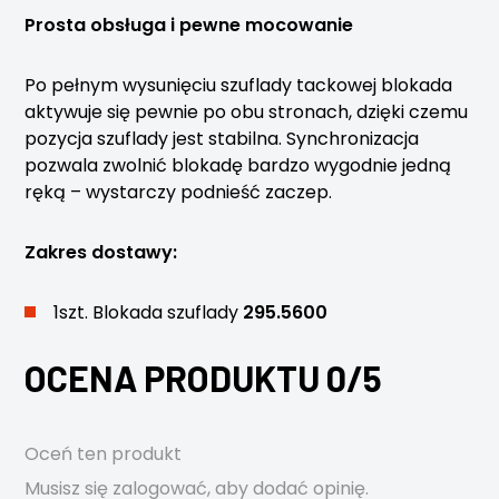
Prosta obsługa i pewne mocowanie
Po pełnym wysunięciu szuflady tackowej blokada
aktywuje się pewnie po obu stronach, dzięki czemu
pozycja szuflady jest stabilna. Synchronizacja
pozwala zwolnić blokadę bardzo wygodnie jedną
ręką – wystarczy podnieść zaczep.
Zakres dostawy:
1szt. Blokada szuflady
295.5600
OCENA PRODUKTU 0/5
Oceń ten produkt
Musisz się
zalogować
, aby dodać opinię.