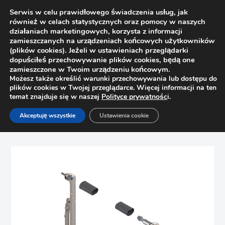
Serwis w celu prawidłowego świadczenia usług, jak
również w celach statystycznych oraz pomocy w naszych
działaniach marketingowych, korzysta z informacji
zamieszczanych na urządzeniach końcowych użytkowników
(plików cookies). Jeżeli w ustawieniach przeglądarki
dopuściłeś przechowywanie plików cookies, będą one
zamieszczone w Twoim urządzeniu końcowym.
Możesz także określić warunki przechowywania lub dostępu do
plików cookies w Twojej przeglądarce. Więcej informacji na ten
temat znajduje się w naszej
Polityce prywatnośc
i.
Strona główna
Sklep
Podnośniki
Akceptuję wszystkie
Ustawienia cookie
Zestaw ramion do Aventos HL BLUM 20L3800.06, wysokość
korpusu 400-550mm