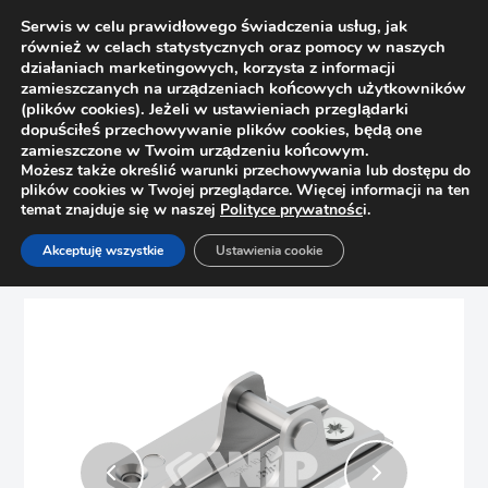
Serwis w celu prawidłowego świadczenia usług, jak
również w celach statystycznych oraz pomocy w naszych
działaniach marketingowych, korzysta z informacji
zamieszczanych na urządzeniach końcowych użytkowników
(plików cookies). Jeżeli w ustawieniach przeglądarki
dopuściłeś przechowywanie plików cookies, będą one
zamieszczone w Twoim urządzeniu końcowym.
Możesz także określić warunki przechowywania lub dostępu do
plików cookies w Twojej przeglądarce. Więcej informacji na ten
temat znajduje się w naszej
Polityce prywatnośc
i.
Strona główna
Sklep
Podnośniki
Akceptuję wszystkie
Ustawienia cookie
Mocowanie frontu (ramki) do Aventos HK-XS BLUM 20K4101A