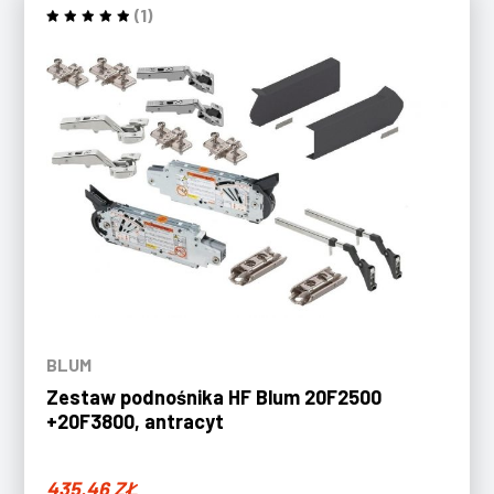
(1)
BLUM
Zestaw podnośnika HF Blum 20F2500
+20F3800, antracyt
435,46
ZŁ