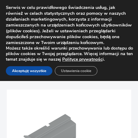
Serwis w celu prawidłowego świadczenia usług, jak
również w celach statystycznych oraz pomocy w naszych
działaniach marketingowych, korzysta z informacji
zamieszczanych na urządzeniach końcowych użytkowników
(plików cookies). Jeżeli w ustawieniach przeglądarki
dopuściłeś przechowywanie plików cookies, będą one
zamieszczone w Twoim urządzeniu końcowym.
Możesz także określić warunki przechowywania lub dostępu do
plików cookies w Twojej przeglądarce. Więcej informacji na ten
temat znajduje się w naszej
Polityce prywatnośc
i.
Strona główna
Sklep
Podnośniki
Akceptuję wszystkie
Ustawienia cookie
Zaślepki do siłownika Aventos HF szare Servo BLUM
21F8020